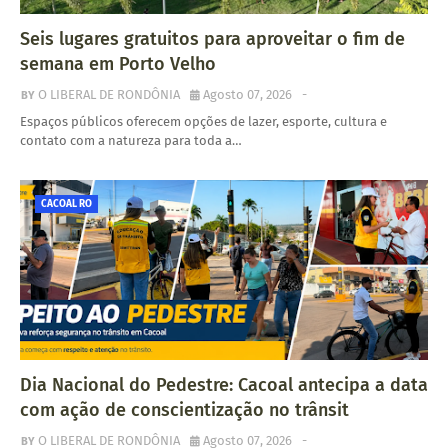
U
Seis lugares gratuitos para aproveitar o fim de
E
semana em Porto Velho
O LIBERAL DE RONDÔNIA
Agosto 07, 2026
-
Espaços públicos oferecem opções de lazer, esporte, cultura e
contato com a natureza para toda a…
CACOAL RO
Dia Nacional do Pedestre: Cacoal antecipa a data
com ação de conscientização no trânsit
O LIBERAL DE RONDÔNIA
Agosto 07, 2026
-