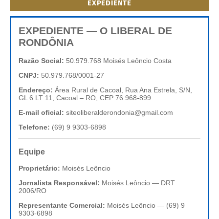
EXPEDIENTE
EXPEDIENTE — O LIBERAL DE
RONDÔNIA
Razão Social:
50.979.768 Moisés Leôncio Costa
CNPJ:
50.979.768/0001-27
Endereço:
Área Rural de Cacoal, Rua Ana Estrela, S/N,
GL 6 LT 11, Cacoal – RO, CEP 76.968-899
E-mail oficial:
siteoliberalderondonia@gmail.com
Telefone:
(69) 9 9303-6898
Equipe
Proprietário:
Moisés Leôncio
Jornalista Responsável:
Moisés Leôncio — DRT
2006/RO
Representante Comercial:
Moisés Leôncio — (69) 9
9303-6898