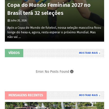
A
Copa do Mundo Feminina 2027 no
Brasil terá 32 seleções
Julho 20, 2026
Após a Copa do Mundo de futebol, nossa seleção masculina ficou
A
longe do hexa e, agora, resta esperar o próximo Mundial. Mas
t
não vai …
M
VÍDEOS
MOSTRAR MAIS
Error: No Posts Found
MENSAGENS RECENTES
MOSTRAR MAIS