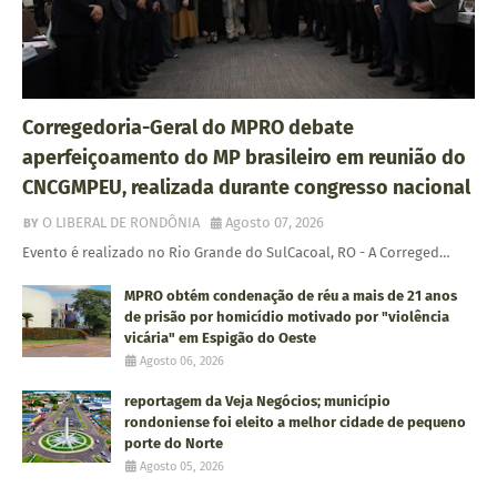
Corregedoria-Geral do MPRO debate
aperfeiçoamento do MP brasileiro em reunião do
CNCGMPEU, realizada durante congresso nacional
O LIBERAL DE RONDÔNIA
Agosto 07, 2026
Evento é realizado no Rio Grande do SulCacoal, RO - A Correged…
MPRO obtém condenação de réu a mais de 21 anos
de prisão por homicídio motivado por "violência
vicária" em Espigão do Oeste
Agosto 06, 2026
reportagem da Veja Negócios; município
rondoniense foi eleito a melhor cidade de pequeno
porte do Norte
Agosto 05, 2026