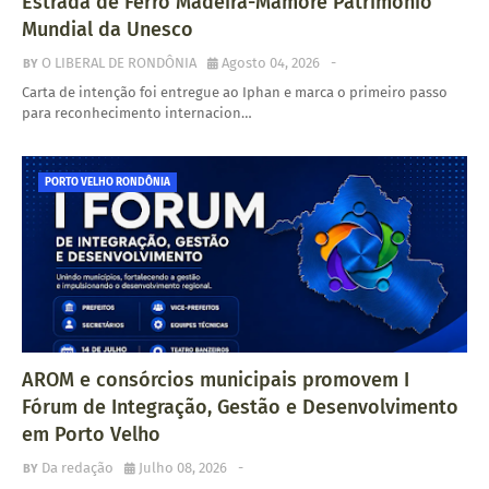
Estrada de Ferro Madeira-Mamoré Patrimônio
Mundial da Unesco
O LIBERAL DE RONDÔNIA
Agosto 04, 2026
-
Carta de intenção foi entregue ao Iphan e marca o primeiro passo
para reconhecimento internacion…
PORTO VELHO RONDÔNIA
AROM e consórcios municipais promovem I
Fórum de Integração, Gestão e Desenvolvimento
em Porto Velho
Da redação
Julho 08, 2026
-