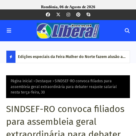
Rondônia, 06 de Agosto de 2026
ônia tem
Edições especiais da Feira Mulher do Norte fazem alusão ao
Nune
Agosto Lilás e a Lei Maria da Penha
ex-s
D
E
Página inicial
Destaque
SINDSEF-RO convoca filiados para
assembleia geral extraordinária para debater reajuste salarial
nesta terça-feira, 30
S
T
SINDSEF-RO convoca filiados
A
para assembleia geral
Q
extraordinária para debater