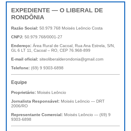
EXPEDIENTE — O LIBERAL DE
RONDÔNIA
Razão Social:
50.979.768 Moisés Leôncio Costa
CNPJ:
50.979.768/0001-27
Endereço:
Área Rural de Cacoal, Rua Ana Estrela, S/N,
GL 6 LT 11, Cacoal – RO, CEP 76.968-899
E-mail oficial:
siteoliberalderondonia@gmail.com
Telefone:
(69) 9 9303-6898
Equipe
Proprietário:
Moisés Leôncio
Jornalista Responsável:
Moisés Leôncio — DRT
2006/RO
Representante Comercial:
Moisés Leôncio — (69) 9
9303-6898