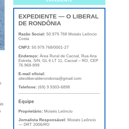
EXPEDIENTE
EXPEDIENTE — O LIBERAL
DE RONDÔNIA
Razão Social:
50.979.768 Moisés Leôncio
Costa
CNPJ:
50.979.768/0001-27
Endereço:
Área Rural de Cacoal, Rua Ana
Estrela, S/N, GL 6 LT 11, Cacoal – RO, CEP
76.968-899
E-mail oficial:
siteoliberalderondonia@gmail.com
m
Telefone:
(69) 9 9303-6898
Equipe
ão
%
Proprietário:
Moisés Leôncio
Jornalista Responsável:
Moisés Leôncio
— DRT 2006/RO