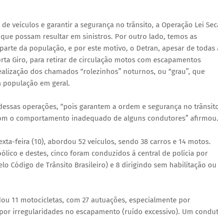
de veículos e garantir a segurança no trânsito, a Operação Lei Sec
que possam resultar em sinistros. Por outro lado, temos as
parte da população, e por este motivo, o Detran, apesar de todas 
ta Giro, para retirar de circulação motos com escapamentos
realização dos chamados “rolezinhos” noturnos, ou “grau”, que
 população em geral.
dessas operações, “pois garantem a ordem e segurança no trânsito
com o comportamento inadequado de alguns condutores” afirmou
xta-feira (10), abordou 52 veículos, sendo 38 carros e 14 motos.
lico e destes, cinco foram conduzidos à central de polícia por
o Código de Trânsito Brasileiro) e 8 dirigindo sem habilitação ou
dou 11 motocicletas, com 27 autuações, especialmente por
por irregularidades no escapamento (ruído excessivo). Um condu