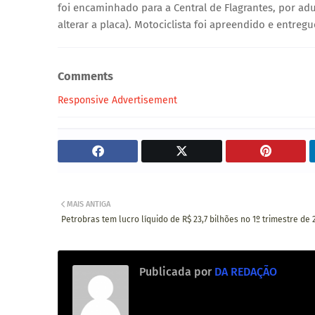
foi encaminhado para a Central de Flagrantes, por adul
alterar a placa). Motociclista foi apreendido e entregu
Comments
Responsive Advertisement
MAIS ANTIGA
Petrobras tem lucro líquido de R$ 23,7 bilhões no 1º trimestre de 
Publicada por
DA REDAÇÃO