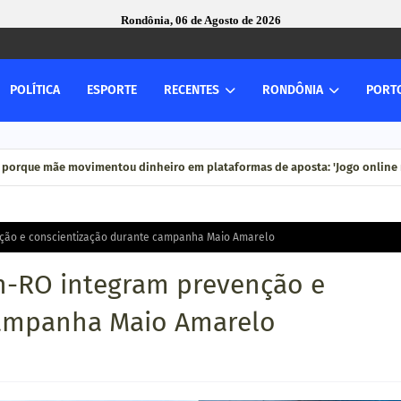
Rondônia, 06 de Agosto de 2026
POLÍTICA
ESPORTE
RECENTES
RONDÔNIA
PORT
strutura e leva melhorias para bairros e zona rural
uni porque mãe movimentou dinheiro em plataformas de aposta: 'Jogo onlin
nção e conscientização durante campanha Maio Amarelo
n-RO integram prevenção e
campanha Maio Amarelo