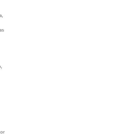
a,
as
,
.
tor