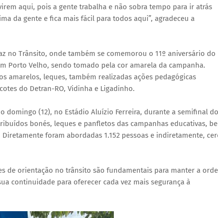
em aqui, pois a gente trabalha e não sobra tempo para ir atrás
a da gente e fica mais fácil para todos aqui”, agradeceu a
Paz no Trânsito, onde também se comemorou o 11º aniversário do
em Porto Velho, sendo tomado pela cor amarela da campanha.
aços amarelos, leques, também realizadas ações pedagógicas
cotes do Detran-RO, Vidinha e Ligadinho.
 domingo (12), no Estádio Aluízio Ferreira, durante a semifinal d
ribuídos bonés, leques e panfletos das campanhas educativas, b
iretamente foram abordadas 1.152 pessoas e indiretamente, cer
es de orientação no trânsito são fundamentais para manter a ord
 sua continuidade para oferecer cada vez mais segurança à