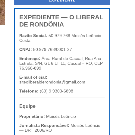
EXPEDIENTE
EXPEDIENTE — O LIBERAL
DE RONDÔNIA
Razão Social:
50.979.768 Moisés Leôncio
Costa
CNPJ:
50.979.768/0001-27
Endereço:
Área Rural de Cacoal, Rua Ana
Estrela, S/N, GL 6 LT 11, Cacoal – RO, CEP
76.968-899
E-mail oficial:
siteoliberalderondonia@gmail.com
Telefone:
(69) 9 9303-6898
Equipe
Proprietário:
Moisés Leôncio
Jornalista Responsável:
Moisés Leôncio
— DRT 2006/RO