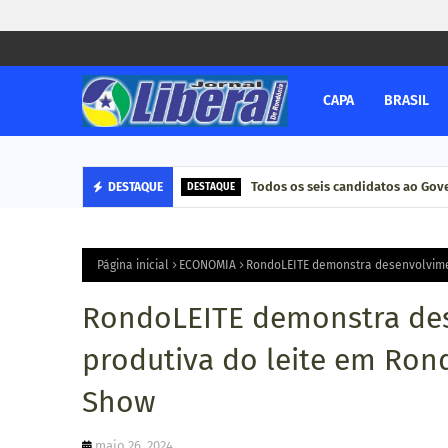
CAPA
BRASIL
Todos os seis candidatos ao Go
DESTAQUE
DESTAQUE
Página inicial
ECONOMIA
RondoLEITE demonstra desenvolvimen
RondoLEITE demonstra des
produtiva do leite em Ron
Show
maio 26, 2024