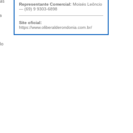
ças
Representante Comercial:
Moisés Leôncio
— (69) 9 9303-6898
a
Site oficial:
https://www.oliberalderondonia.com.br/
do