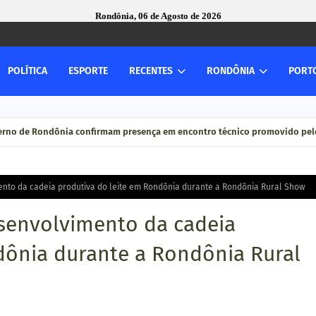
Rondônia, 06 de Agosto de 2026
POLÍTICA
ESPORTE
RECENTES
RONDÔNIA
PORT
verno de Rondônia confirmam presença em encontro técnico promovido pelo
to da cadeia produtiva do leite em Rondônia durante a Rondônia Rural Show
envolvimento da cadeia
dônia durante a Rondônia Rural