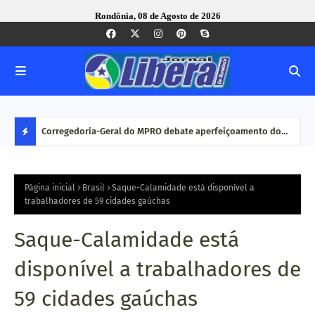
Rondônia, 08 de Agosto de 2026
com ação
Corregedoria-Geral do MPRO debate aperfeiçoamento do
Pesq
MP brasileiro em reunião do CNCGMPEU, realizada durante
disp
D
congresso nacional
E
Página inicial
Brasil
Saque-Calamidade está disponível a
trabalhadores de 59 cidades gaúchas
S
Saque-Calamidade está
T
disponível a trabalhadores de
A
59 cidades gaúchas
Q