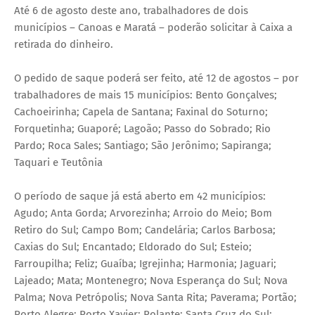
Até 6 de agosto deste ano, trabalhadores de dois
municípios – Canoas e Maratá – poderão solicitar à Caixa a
retirada do dinheiro.
O pedido de saque poderá ser feito, até 12 de agostos – por
trabalhadores de mais 15 municípios: Bento Gonçalves;
Cachoeirinha; Capela de Santana; Faxinal do Soturno;
Forquetinha; Guaporé; Lagoão; Passo do Sobrado; Rio
Pardo; Roca Sales; Santiago; São Jerônimo; Sapiranga;
Taquari e Teutônia
O período de saque já está aberto em 42 municípios:
Agudo; Anta Gorda; Arvorezinha; Arroio do Meio; Bom
Retiro do Sul; Campo Bom; Candelária; Carlos Barbosa;
Caxias do Sul; Encantado; Eldorado do Sul; Esteio;
Farroupilha; Feliz; Guaíba; Igrejinha; Harmonia; Jaguari;
Lajeado; Mata; Montenegro; Nova Esperança do Sul; Nova
Palma; Nova Petrópolis; Nova Santa Rita; Paverama; Portão;
Porto Alegre; Porto Xavier; Rolante; Santa Cruz do Sul;