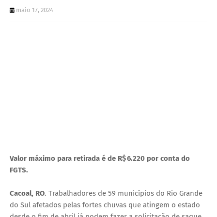
U
maio 17, 2024
E
Valor máximo para retirada é de R$ 6.220 por conta do
FGTS.
Cacoal, RO
. Trabalhadores de 59 municípios do Rio Grande
do Sul afetados pelas fortes chuvas que atingem o estado
desde o fim de abril já podem fazer a solicitação de saque