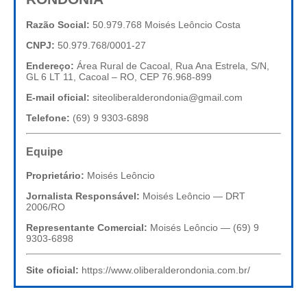
Razão Social:
50.979.768 Moisés Leôncio Costa
CNPJ:
50.979.768/0001-27
Endereço:
Área Rural de Cacoal, Rua Ana Estrela, S/N,
GL 6 LT 11, Cacoal – RO, CEP 76.968-899
E-mail oficial:
siteoliberalderondonia@gmail.com
Telefone:
(69) 9 9303-6898
Equipe
Proprietário:
Moisés Leôncio
Jornalista Responsável:
Moisés Leôncio — DRT
2006/RO
Representante Comercial:
Moisés Leôncio — (69) 9
9303-6898
Site oficial:
https://www.oliberalderondonia.com.br/