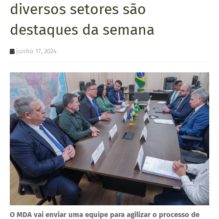
diversos setores são
U
destaques da semana
E
junho 17, 2024
O MDA vai enviar uma equipe para agilizar o processo de