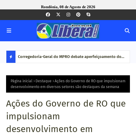
Rondônia, 08 de Agosto de 2026
com ação
Corregedoria-Geral do MPRO debate aperfeiçoamento do
Pesq
MP brasileiro em reunião do CNCGMPEU, realizada durante
disp
D
congresso nacional
E
Página inicial
Destaque
Ações do Governo de RO que impulsionam
desenvolvimento em diversos setores são destaques da semana
S
Ações do Governo de RO que
T
impulsionam
A
desenvolvimento em
Q