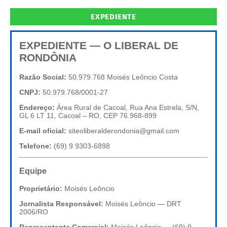
EXPEDIENTE
EXPEDIENTE — O LIBERAL DE
RONDÔNIA
Razão Social:
50.979.768 Moisés Leôncio Costa
CNPJ:
50.979.768/0001-27
Endereço:
Área Rural de Cacoal, Rua Ana Estrela, S/N,
GL 6 LT 11, Cacoal – RO, CEP 76.968-899
E-mail oficial:
siteoliberalderondonia@gmail.com
Telefone:
(69) 9 9303-6898
Equipe
Proprietário:
Moisés Leôncio
Jornalista Responsável:
Moisés Leôncio — DRT
2006/RO
Representante Comercial:
Moisés Leôncio — (69) 9