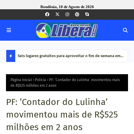
Rondônia, 10 de Agosto de 2026
alho e
Seis lugares gratuitos para aproveitar o fim de semana em
Dia 
Porto Velho
de c
D
E
Página inicial
Polícia
PF: ‘Contador do Lulinha’ movimentou mais
de R$525 milhões em 2 anos
S
PF: ‘Contador do Lulinha’
T
movimentou mais de R$525
A
milhões em 2 anos
Q