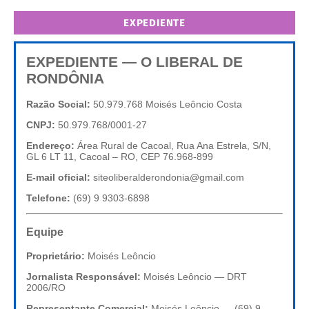
EXPEDIENTE
EXPEDIENTE — O LIBERAL DE
RONDÔNIA
Razão Social:
50.979.768 Moisés Leôncio Costa
CNPJ:
50.979.768/0001-27
Endereço:
Área Rural de Cacoal, Rua Ana Estrela, S/N,
GL 6 LT 11, Cacoal – RO, CEP 76.968-899
E-mail oficial:
siteoliberalderondonia@gmail.com
Telefone:
(69) 9 9303-6898
Equipe
Proprietário:
Moisés Leôncio
Jornalista Responsável:
Moisés Leôncio — DRT
2006/RO
Representante Comercial:
Moisés Leôncio — (69) 9