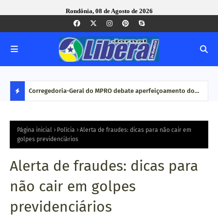
Rondônia, 08 de Agosto de 2026
com ação
Corregedoria-Geral do MPRO debate aperfeiçoamento do
Pesq
MP brasileiro em reunião do CNCGMPEU, realizada durante
disp
D
congresso nacional
E
Página inicial
Polícia
Alerta de fraudes: dicas para não cair em
golpes previdenciários
S
Alerta de fraudes: dicas para
T
não cair em golpes
A
previdenciários
Q