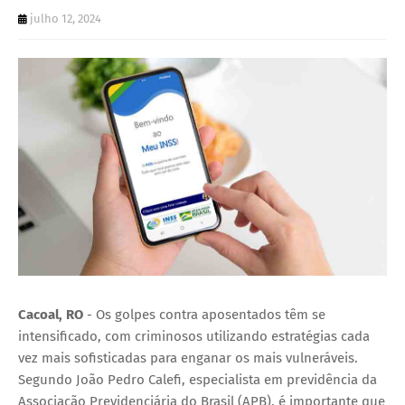
U
julho 12, 2024
E
Cacoal, RO
- Os golpes contra aposentados têm se
intensificado, com criminosos utilizando estratégias cada
vez mais sofisticadas para enganar os mais vulneráveis.
Segundo João Pedro Calefi, especialista em previdência da
Associação Previdenciária do Brasil (APB), é importante que