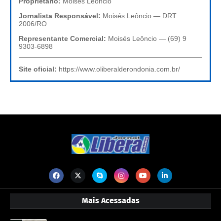
Proprietário:
Moisés Leôncio
Jornalista Responsável:
Moisés Leôncio — DRT
2006/RO
Representante Comercial:
Moisés Leôncio — (69) 9
9303-6898
Site oficial:
https://www.oliberalderondonia.com.br/
Mais Acessadas