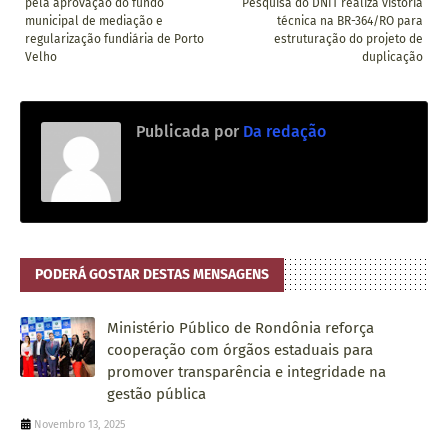
pela aprovação do fundo
Pesquisa do DNIT realiza vistoria
municipal de mediação e
técnica na BR-364/RO para
regularização fundiária de Porto
estruturação do projeto de
Velho
duplicação
Publicada por
Da redação
PODERÁ GOSTAR DESTAS MENSAGENS
Ministério Público de Rondônia reforça
cooperação com órgãos estaduais para
promover transparência e integridade na
gestão pública
Novembro 13, 2025