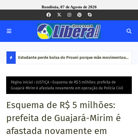
Rondônia, 07 de Agosto de 2026
e Pequenas
Estudante perde bolsa do Prouni porque mãe movimentou
Caco
dinheiro em plataformas de aposta: 'Jogo online não é
bair
D
renda', diz
E
Página inicial
JUSTIÇA
Esquema de R$ 5 milhões: prefeita de
Guajará-Mirim é afastada novamente em operação da Polícia Civil
S
Esquema de R$ 5 milhões:
T
prefeita de Guajará-Mirim é
A
afastada novamente em
Q