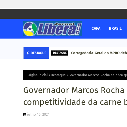
CAPA
BRASIL
Corregedoria-Geral do MPRO deb
DESTAQUE
DESTAQUE
Página inicial
Destaque
Governador Marcos Rocha celebra qu
Governador Marcos Rocha 
competitividade da carne 
julho 16, 2024