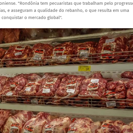
doniense. "Rondônia tem pecuaristas que trabalham pelo progress
as, e asseguram a qualidade do rebanho, o que resulta em uma
conquistar o mercado global''.