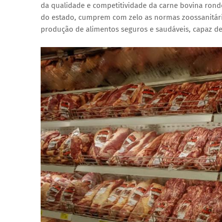
da qualidade e competitividade da carne bovina ron
do estado, cumprem com zelo as normas zoossanitári
produção de alimentos seguros e saudáveis, capaz de 