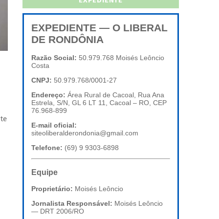
EXPEDIENTE
EXPEDIENTE — O LIBERAL
DE RONDÔNIA
Razão Social:
50.979.768 Moisés Leôncio
Costa
CNPJ:
50.979.768/0001-27
Endereço:
Área Rural de Cacoal, Rua Ana
Estrela, S/N, GL 6 LT 11, Cacoal – RO, CEP
76.968-899
te
E-mail oficial:
siteoliberalderondonia@gmail.com
Telefone:
(69) 9 9303-6898
Equipe
Proprietário:
Moisés Leôncio
Jornalista Responsável:
Moisés Leôncio
— DRT 2006/RO