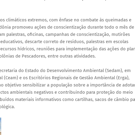
tos climáticos extremos, com ênfase no combate às queimadas e
ndônia promoveu ações de conscientização durante todo o mês de
ram palestras, oficinas, campanhas de conscientização, mutirões
 educativos, descarte correto de resíduos, palestras em escolas
recursos hídricos, reuniões para implementação das ações do pla
olônias de Pescadores, entre outras atividades.
 Secretaria do Estado do Desenvolvimento Ambiental (Sedam), em
(Ceam) e os Escritórios Regionais de Gestão Ambiental (Erga),
mo objetivo sensibilizar a população sobre a importância de adota
actos ambientais negativos e contribuindo para proteção do meio
buídos materiais informativos como cartilhas, sacos de câmbio pa
ológica.