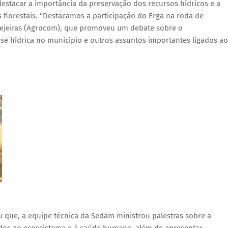
destacar a importância da preservação dos recursos hídricos e a
florestais. “Destacamos a participação do Erga na roda de
erejeiras (Agrocom), que promoveu um debate sobre o
e hídrica no município e outros assuntos importantes ligados ao
 que, a equipe técnica da Sedam ministrou palestras sobre a
dos ao ecossistema e à saúde humana, além de apresentar