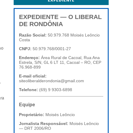
EXPEDIENTE
EXPEDIENTE — O LIBERAL
DE RONDÔNIA
Razão Social:
50.979.768 Moisés Leôncio
Costa
no
CNPJ:
50.979.768/0001-27
Endereço:
Área Rural de Cacoal, Rua Ana
Estrela, S/N, GL 6 LT 11, Cacoal – RO, CEP
76.968-899
E-mail oficial:
siteoliberalderondonia@gmail.com
r
Telefone:
(69) 9 9303-6898
ra
Equipe
Proprietário:
Moisés Leôncio
Jornalista Responsável:
Moisés Leôncio
— DRT 2006/RO