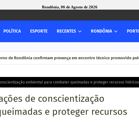
Rondônia, 06 de Agosto de 2026
POLÍTICA
ESPORTE
RECENTES
RONDÔNIA
PORT
verno de Rondônia confirmam presença em encontro técnico promovido pelo
conscientização ambiental para combater queimadas e proteger recursos hídricos
ações de conscientização
queimadas e proteger recursos