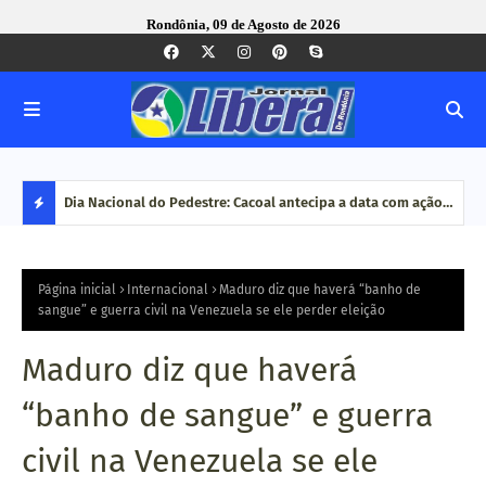
Rondônia, 09 de Agosto de 2026
Corregedoria-Geral do MPRO debate aperfeiçoamento do
Dia Nacional do Pedestre: Cacoal antecipa a data com ação
Pesq
MP brasileiro em reunião do CNCGMPEU, realizada durante
de conscientização no trânsit
disp
D
congresso nacional
E
Página inicial
Internacional
Maduro diz que haverá “banho de
sangue” e guerra civil na Venezuela se ele perder eleição
S
Maduro diz que haverá
T
“banho de sangue” e guerra
A
civil na Venezuela se ele
Q