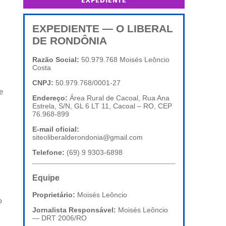
EXPEDIENTE
EXPEDIENTE — O LIBERAL
DE RONDÔNIA
Razão Social:
50.979.768 Moisés Leôncio
Costa
CNPJ:
50.979.768/0001-27
e
Endereço:
Área Rural de Cacoal, Rua Ana
Estrela, S/N, GL 6 LT 11, Cacoal – RO, CEP
76.968-899
E-mail oficial:
siteoliberalderondonia@gmail.com
Telefone:
(69) 9 9303-6898
Equipe
Proprietário:
Moisés Leôncio
o
Jornalista Responsável:
Moisés Leôncio
— DRT 2006/RO