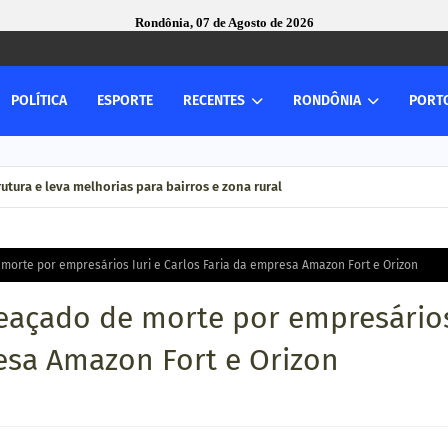
Rondônia, 07 de Agosto de 2026
POLÍTICA
ESPORTE
RECENTES
RONDÔNIA
PORT
utura e leva melhorias para bairros e zona rural
morte por empresários Iuri e Carlos Faria da empresa Amazon Fort e Orizon
meaçado de morte por empresário
resa Amazon Fort e Orizon