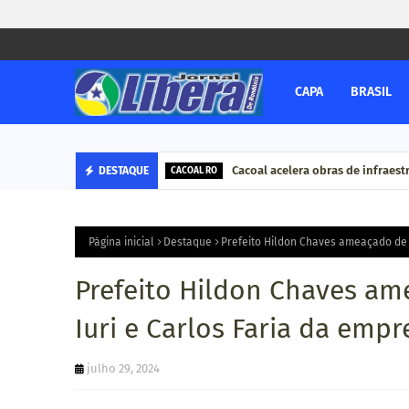
CAPA
BRASIL
Cacoal acelera obras de infraestr
DESTAQUE
CACOAL RO
Página inicial
Destaque
Prefeito Hildon Chaves ameaçado de 
Prefeito Hildon Chaves a
Iuri e Carlos Faria da emp
julho 29, 2024