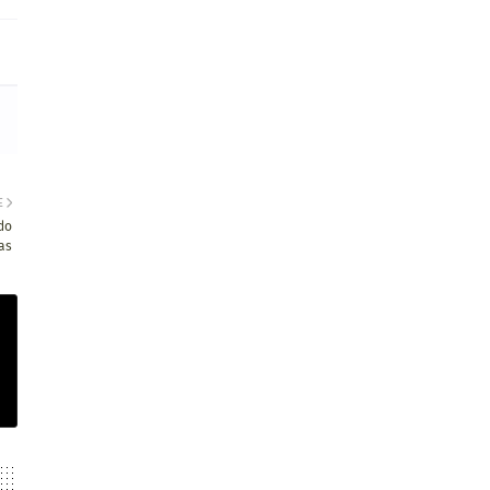
E
do
as