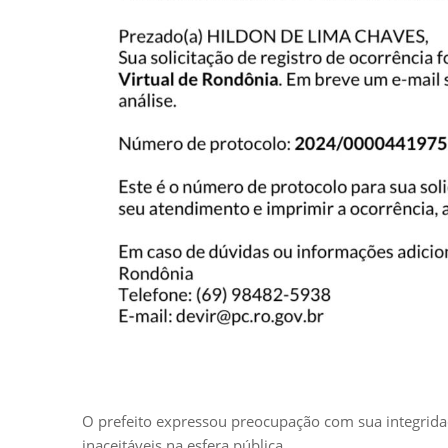
O prefeito expressou preocupação com sua integridad
inaceitáveis na esfera pública.