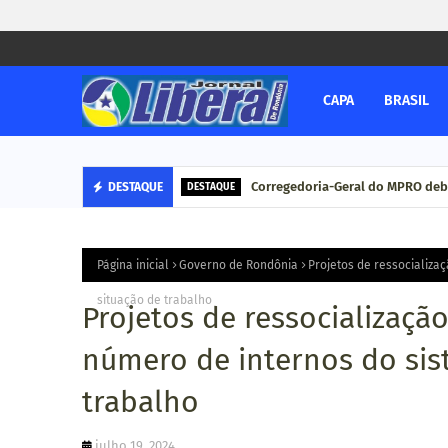
CAPA
BRASIL
Corregedoria-Geral do MPRO deb
DESTAQUE
DESTAQUE
Página inicial
Governo de Rondônia
Projetos de ressocializa
situação de trabalho
Projetos de ressocializaç
número de internos do sis
trabalho
julho 19, 2024