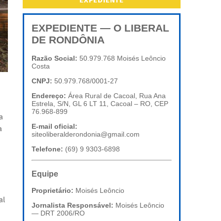
EXPEDIENTE
EXPEDIENTE — O LIBERAL
DE RONDÔNIA
Razão Social:
50.979.768 Moisés Leôncio
Costa
CNPJ:
50.979.768/0001-27
Endereço:
Área Rural de Cacoal, Rua Ana
Estrela, S/N, GL 6 LT 11, Cacoal – RO, CEP
76.968-899
a
E-mail oficial:
a
siteoliberalderondonia@gmail.com
Telefone:
(69) 9 9303-6898
Equipe
Proprietário:
Moisés Leôncio
al
Jornalista Responsável:
Moisés Leôncio
— DRT 2006/RO