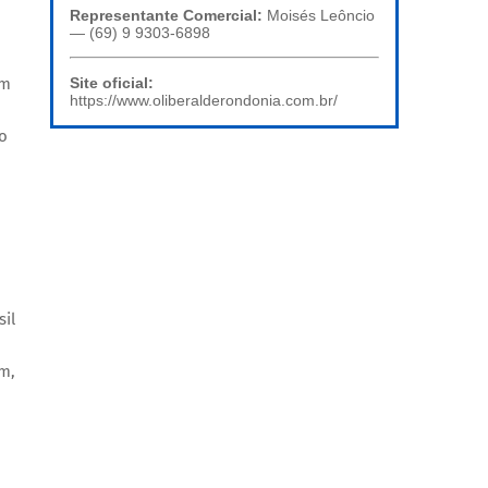
Representante Comercial:
Moisés Leôncio
— (69) 9 9303-6898
Site oficial:
em
https://www.oliberalderondonia.com.br/
o
sil
m,