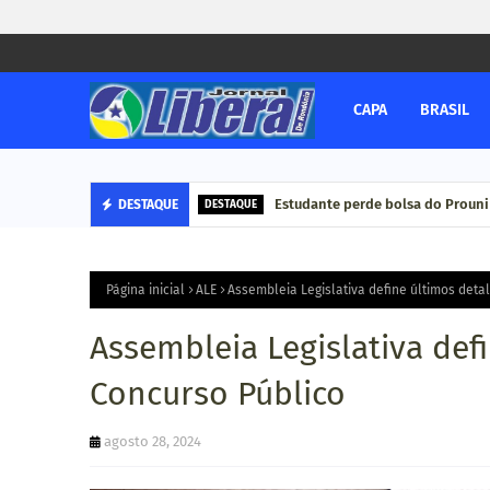
CAPA
BRASIL
Estudante perde bolsa do Prouni
DESTAQUE
DESTAQUE
Página inicial
ALE
Assembleia Legislativa define últimos deta
Assembleia Legislativa def
Concurso Público
agosto 28, 2024