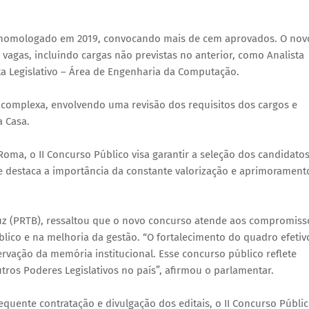
 e homologado em 2019, convocando mais de cem aprovados. O nov
vagas, incluindo cargas não previstas no anterior, como Analista
sta Legislativo – Área de Engenharia da Computação.
 complexa, envolvendo uma revisão dos requisitos dos cargos e
a Casa.
oma, o II Concurso Público visa garantir a seleção dos candidato
le destaca a importância da constante valorização e aprimorament
ruz (PRTB), ressaltou que o novo concurso atende aos compromiss
blico e na melhoria da gestão. “O fortalecimento do quadro efetiv
ervação da memória institucional. Esse concurso público reflete
utros Poderes Legislativos no país”, afirmou o parlamentar.
quente contratação e divulgação dos editais, o II Concurso Públi