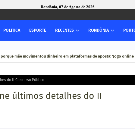
Rondônia, 07 de Agosto de 2026
POLÍTICA
ESPORTE
RECENTES
RONDÔNIA
PORT
 porque mãe movimentou dinheiro em plataformas de aposta: 'Jogo online n
lhes do II Concurso Público
ine últimos detalhes do II