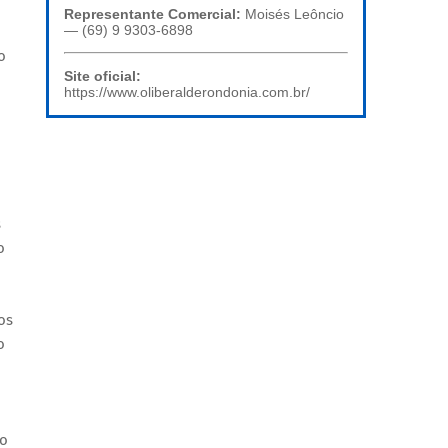
Representante Comercial:
Moisés Leôncio
— (69) 9 9303-6898
o
Site oficial:
https://www.oliberalderondonia.com.br/
s
o
os
o
co