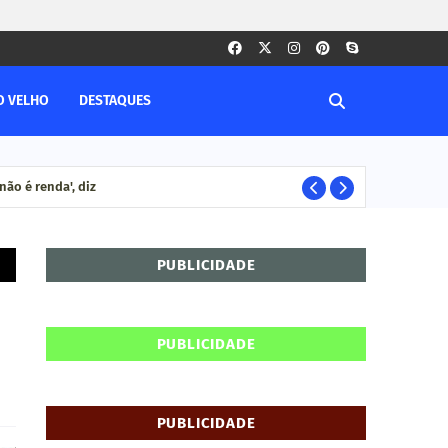
O VELHO
DESTAQUES
ão é renda', diz
Ca
CACOAL RO
PUBLICIDADE
PUBLICIDADE
PUBLICIDADE