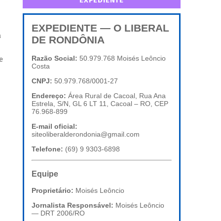
EXPEDIENTE
EXPEDIENTE — O LIBERAL
a
DE RONDÔNIA
Razão Social:
50.979.768 Moisés Leôncio
e
Costa
CNPJ:
50.979.768/0001-27
Endereço:
Área Rural de Cacoal, Rua Ana
Estrela, S/N, GL 6 LT 11, Cacoal – RO, CEP
76.968-899
E-mail oficial:
siteoliberalderondonia@gmail.com
Telefone:
(69) 9 9303-6898
Equipe
Proprietário:
Moisés Leôncio
Jornalista Responsável:
Moisés Leôncio
— DRT 2006/RO