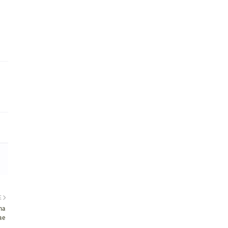
E
ma
ae