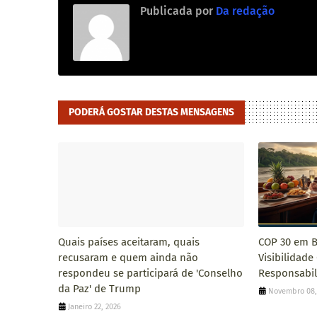
Publicada por
Da redação
PODERÁ GOSTAR DESTAS MENSAGENS
Quais países aceitaram, quais
COP 30 em B
recusaram e quem ainda não
Visibilidade
respondeu se participará de 'Conselho
Responsabil
da Paz' de Trump
Novembro 08,
Janeiro 22, 2026