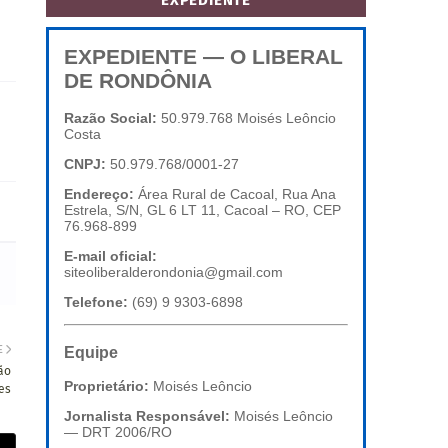
EXPEDIENTE
EXPEDIENTE — O LIBERAL
DE RONDÔNIA
Razão Social:
50.979.768 Moisés Leôncio
Costa
CNPJ:
50.979.768/0001-27
Endereço:
Área Rural de Cacoal, Rua Ana
Estrela, S/N, GL 6 LT 11, Cacoal – RO, CEP
76.968-899
E-mail oficial:
siteoliberalderondonia@gmail.com
Telefone:
(69) 9 9303-6898
E
Equipe
ão
Proprietário:
Moisés Leôncio
es
Jornalista Responsável:
Moisés Leôncio
— DRT 2006/RO