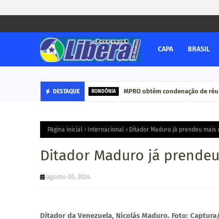
CAPA
BRASIL
MPRO obtém condenação de réu a 
DESTAQUE
RONDÔNIA
Página inicial
Internacional
Ditador Maduro já prendeu mais 
Ditador Maduro já prendeu
agosto 05, 2024
Ditador da Venezuela, Nicolás Maduro. Foto: Captura