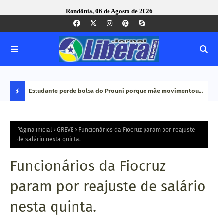
Rondônia, 06 de Agosto de 2026
e Pequenas
Estudante perde bolsa do Prouni porque mãe movimentou
Caco
dinheiro em plataformas de aposta: 'Jogo online não é
bair
D
renda', diz
E
Página inicial
GREVE
Funcionários da Fiocruz param por reajuste
de salário nesta quinta.
S
Funcionários da Fiocruz
T
param por reajuste de salário
A
nesta quinta.
Q