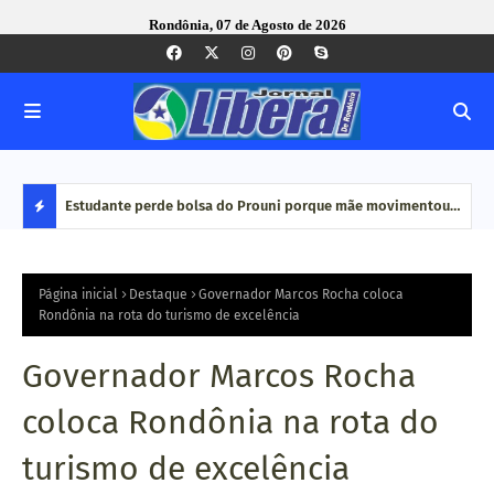
Rondônia, 07 de Agosto de 2026
e Pequenas
Estudante perde bolsa do Prouni porque mãe movimentou
Caco
dinheiro em plataformas de aposta: 'Jogo online não é
bair
D
renda', diz
E
Página inicial
Destaque
Governador Marcos Rocha coloca
Rondônia na rota do turismo de excelência
S
Governador Marcos Rocha
T
coloca Rondônia na rota do
A
turismo de excelência
Q