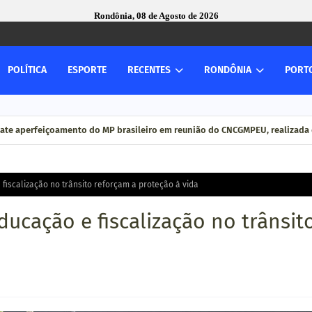
Rondônia, 08 de Agosto de 2026
POLÍTICA
ESPORTE
RECENTES
RONDÔNIA
PORT
ate aperfeiçoamento do MP brasileiro em reunião do CNCGMPEU, realizada 
iscalização no trânsito reforçam a proteção à vida
ucação e fiscalização no trânsit