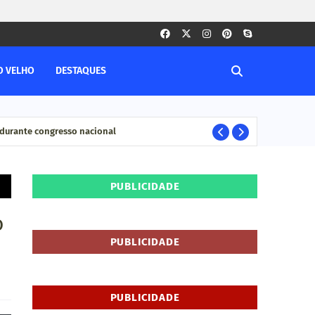
O VELHO
DESTAQUES
durante congresso nacional
Pesq
ELEIÇÊOS
PUBLICIDADE
o
PUBLICIDADE
PUBLICIDADE