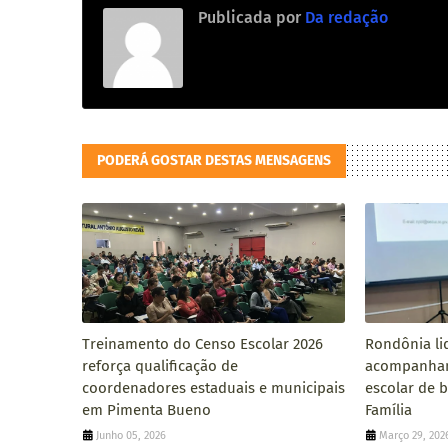
Publicada por
Da redação
PODERÁ GOSTAR DESTAS MENSAGENS
Treinamento do Censo Escolar 2026
Rondônia li
reforça qualificação de
acompanham
coordenadores estaduais e municipais
escolar de b
em Pimenta Bueno
Família
Junho 05, 2026
Março 29, 202