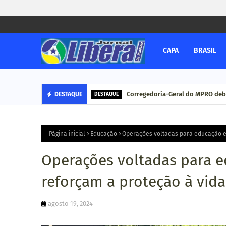
CAPA
BRASIL
Corregedoria-Geral do MPRO deb
DESTAQUE
DESTAQUE
Página inicial
Educação
Operações voltadas para educação e f
Operações voltadas para ed
reforçam a proteção à vida
agosto 19, 2024