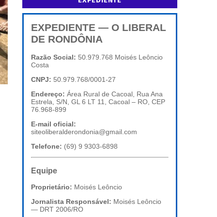
EXPEDIENTE
EXPEDIENTE — O LIBERAL
DE RONDÔNIA
Razão Social:
50.979.768 Moisés Leôncio
Costa
CNPJ:
50.979.768/0001-27
Endereço:
Área Rural de Cacoal, Rua Ana
Estrela, S/N, GL 6 LT 11, Cacoal – RO, CEP
76.968-899
E-mail oficial:
siteoliberalderondonia@gmail.com
Telefone:
(69) 9 9303-6898
Equipe
Proprietário:
Moisés Leôncio
Jornalista Responsável:
Moisés Leôncio
— DRT 2006/RO