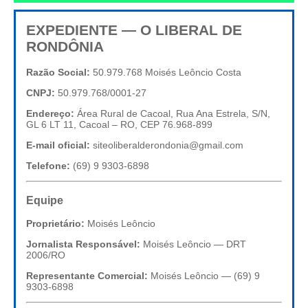
EXPEDIENTE — O LIBERAL DE
RONDÔNIA
Razão Social:
50.979.768 Moisés Leôncio Costa
CNPJ:
50.979.768/0001-27
Endereço:
Área Rural de Cacoal, Rua Ana Estrela, S/N,
GL 6 LT 11, Cacoal – RO, CEP 76.968-899
E-mail oficial:
siteoliberalderondonia@gmail.com
Telefone:
(69) 9 9303-6898
Equipe
Proprietário:
Moisés Leôncio
Jornalista Responsável:
Moisés Leôncio — DRT
2006/RO
Representante Comercial:
Moisés Leôncio — (69) 9
9303-6898