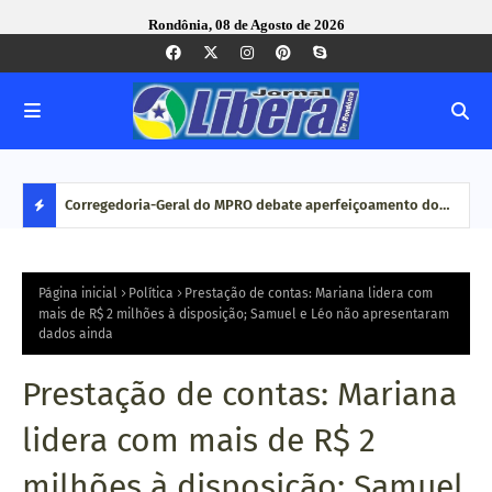
Rondônia, 08 de Agosto de 2026
com ação
Corregedoria-Geral do MPRO debate aperfeiçoamento do
Pesq
MP brasileiro em reunião do CNCGMPEU, realizada durante
disp
D
congresso nacional
E
Página inicial
Política
Prestação de contas: Mariana lidera com
mais de R$ 2 milhões à disposição; Samuel e Léo não apresentaram
dados ainda
S
T
Prestação de contas: Mariana
A
lidera com mais de R$ 2
Q
milhões à disposição; Samuel