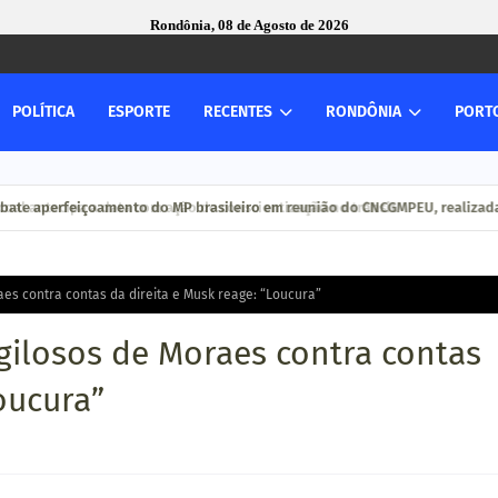
Rondônia, 08 de Agosto de 2026
POLÍTICA
ESPORTE
RECENTES
RONDÔNIA
PORT
ate aperfeiçoamento do MP brasileiro em reunião do CNCGMPEU, realizada 
aes contra contas da direita e Musk reage: “Loucura”
gilosos de Moraes contra contas
oucura”