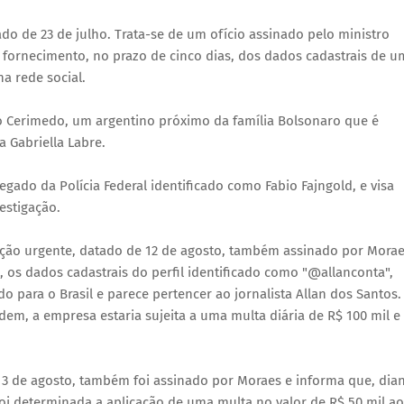
o de 23 de julho. Trata-se de um ofício assinado pelo ministro
o fornecimento, no prazo de cinco dias, dos dados cadastrais de 
na rede social.
ndo Cerimedo, um argentino próximo da família Bolsonaro que é
a Gabriella Labre.
egado da Polícia Federal identificado como Fabio Fajngold, e visa
estigação.
ão urgente, datado de 12 de agosto, também assinado por Morae
os dados cadastrais do perfil identificado como "@allanconta",
 para o Brasil e parece pertencer ao jornalista Allan dos Santos.
em, a empresa estaria sujeita a uma multa diária de R$ 100 mil e
3 de agosto, também foi assinado por Moraes e informa que, dia
oi determinada a aplicação de uma multa no valor de R$ 50 mil ao