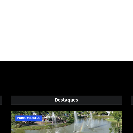
Destaques
PORTO VELHO RO
e