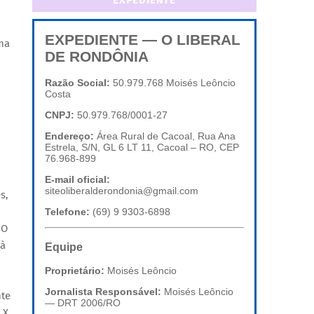
EXPEDIENTE
EXPEDIENTE — O LIBERAL
uma
DE RONDÔNIA
Razão Social:
50.979.768 Moisés Leôncio
Costa
CNPJ:
50.979.768/0001-27
Endereço:
Área Rural de Cacoal, Rua Ana
Estrela, S/N, GL 6 LT 11, Cacoal – RO, CEP
76.968-899
E-mail oficial:
siteoliberalderondonia@gmail.com
s,
Telefone:
(69) 9 9303-6898
 O
 à
Equipe
Proprietário:
Moisés Leôncio
Jornalista Responsável:
Moisés Leôncio
nte
— DRT 2006/RO
 X,