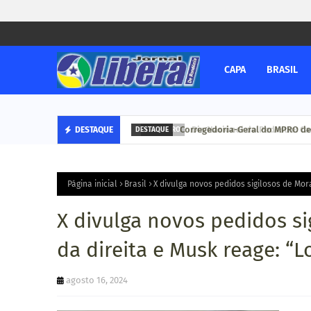
CAPA
BRASIL
Corregedoria-Geral do MPRO deb
DESTAQUE
DESTAQUE
Página inicial
Brasil
X divulga novos pedidos sigilosos de Mor
X divulga novos pedidos si
da direita e Musk reage: “L
agosto 16, 2024