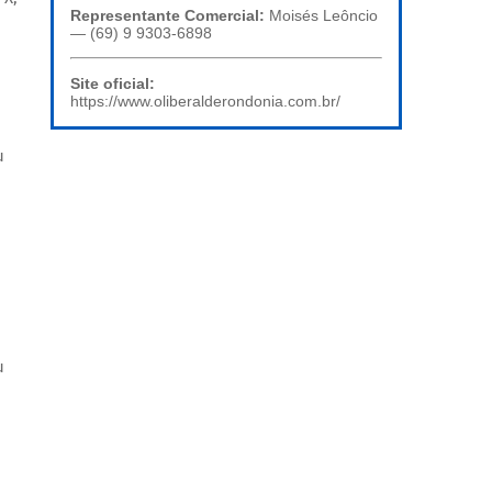
Representante Comercial:
Moisés Leôncio
— (69) 9 9303-6898
Site oficial:
https://www.oliberalderondonia.com.br/
u
u