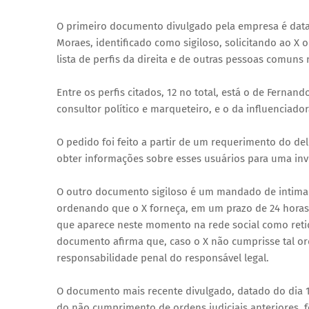
O primeiro documento divulgado pela empresa é datad
Moraes, identificado como sigiloso, solicitando ao X 
lista de perfis da direita e de outras pessoas comuns 
Entre os perfis citados, 12 no total, está o de Ferna
consultor político e marqueteiro, e o da influenciador
O pedido foi feito a partir de um requerimento do del
obter informações sobre esses usuários para uma inv
O outro documento sigiloso é um mandado de intimaç
ordenando que o X forneça, em um prazo de 24 horas, 
que aparece neste momento na rede social como retido
documento afirma que, caso o X não cumprisse tal ord
responsabilidade penal do responsável legal.
O documento mais recente divulgado, datado do dia 1
do não cumprimento de ordens judiciais anteriores, f