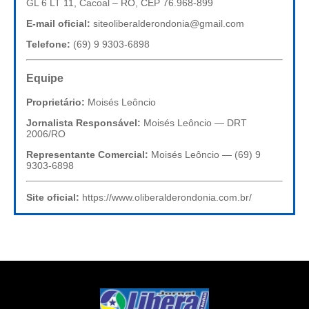
GL 6 LT 11, Cacoal – RO, CEP 76.968-899
E-mail oficial:
siteoliberalderondonia@gmail.com
Telefone:
(69) 9 9303-6898
Equipe
Proprietário:
Moisés Leôncio
Jornalista Responsável:
Moisés Leôncio — DRT
2006/RO
Representante Comercial:
Moisés Leôncio — (69) 9
9303-6898
Site oficial:
https://www.oliberalderondonia.com.br/