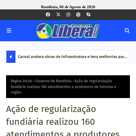
Rondônia, 06 de Agosto de 2026
vimentou
Cacoal acelera obras de infraestrutura e leva melhorias para
MPRO
ão é
bairros e zona rural
por 
D
do O
E
Página inicial
Governo de Rondônia
Ação de regularização
fundiária realizou 160 atendimentos a produtores de Extrema e
região
S
T
Ação de regularização
A
fundiária realizou 160
Q
atendimentos a produtores