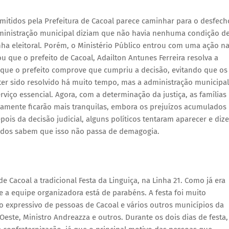
mitidos pela Prefeitura de Cacoal parece caminhar para o desfech
dministração municipal diziam que não havia nenhuma condição d
a eleitoral. Porém, o Ministério Público entrou com uma ação n
nou que o prefeito de Cacoal, Adailton Antunes Ferreira resolva a
ra que o prefeito comprove que cumpriu a decisão, evitando que os
ter sido resolvido há muito tempo, mas a administração municipal
iço essencial. Agora, com a determinação da justiça, as famílias
tamente ficarão mais tranquilas, embora os prejuízos acumulados
is da decisão judicial, alguns políticos tentaram aparecer e dize
tidos sabem que isso não passa de demagogia.
 Cacoal a tradicional Festa da Linguiça, na Linha 21. Como já era
 a equipe organizadora está de parabéns. A festa foi muito
xpressivo de pessoas de Cacoal e vários outros municípios da
este, Ministro Andreazza e outros. Durante os dois dias de festa,