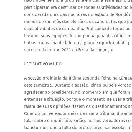
não houve nenhum problema e o clima era mesmo de c
participaram era desfrutar de todas as atividades no 
considerada uma das melhores do estado de Rondônia
menos de um mês das eleições, os candidatos que pa
suas atividades de campanha. Praticamente todos os c
levaram suas equipes de campanha para distribuir ma
linhas rurais, era de fato uma grande oportunidade pa
sucesso da edição 2024 da Festa da Linguiça.
LEGISLATIVO MUDO
A sessão ordinária da última segunda-feira, na Câmara
este semestre. Durante a sessão, cinco ou seis verea
agradecer ao presidente, no momento em que foram 
entender a situação, porque o momento de usar a tr
falam de suas opiniões, fazem os questionamentos so
Quando um vereador deixa de usar a tribuna, durant
falar sobre o município. Então, nossos vereadores c
transtornos, que a falta de professores nas escolas mu