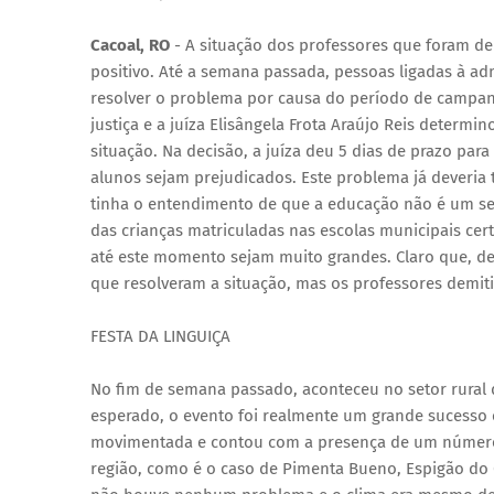
Cacoal, RO
- A situação dos professores que foram de
positivo. Até a semana passada, pessoas ligadas à a
resolver o problema por causa do período de campanh
justiça e a juíza Elisângela Frota Araújo Reis determi
situação. Na decisão, a juíza deu 5 dias de prazo pa
alunos sejam prejudicados. Este problema já deveria 
tinha o entendimento de que a educação não é um serv
das crianças matriculadas nas escolas municipais cer
até este momento sejam muito grandes. Claro que, depo
que resolveram a situação, mas os professores demi
FESTA DA LINGUIÇA
No fim de semana passado, aconteceu no setor rural de
esperado, o evento foi realmente um grande sucesso e
movimentada e contou com a presença de um número e
região, como é o caso de Pimenta Bueno, Espigão do O