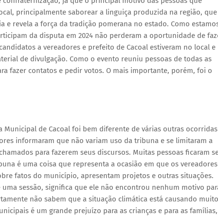
onfraternização, já que o principal motivo das pessoas que
local, principalmente saborear a linguiça produzida na região, que
 e revela a força da tradição pomerana no estado. Como estamo
rticipam da disputa em 2024 não perderam a oportunidade de faz
andidatos a vereadores e prefeito de Cacoal estiveram no local e
terial de divulgação. Como o evento reuniu pessoas de todas as
ra fazer contatos e pedir votos. O mais importante, porém, foi o
 Municipal de Cacoal foi bem diferente de várias outras ocorridas
dores informaram que não variam uso da tribuna e se limitaram a
chamados para fazerem seus discursos. Muitas pessoas ficaram 
ibuna é uma coisa que representa a ocasião em que os vereadores
bre fatos do município, apresentam projetos e outras situações.
e uma sessão, significa que ele não encontrou nenhum motivo par
ertamente não sabem que a situação climática está causando muit
nicipais é um grande prejuízo para as crianças e para as famílias,