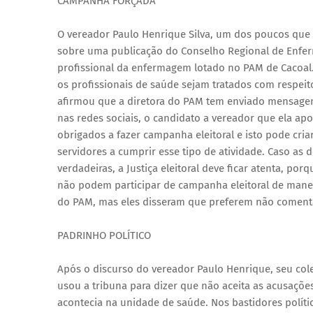
CAMPANHA FORÇADA
O vereador Paulo Henrique Silva, um dos poucos que
sobre uma publicação do Conselho Regional de Enfer
profissional da enfermagem lotado no PAM de Cacoal. 
os profissionais de saúde sejam tratados com respei
afirmou que a diretora do PAM tem enviado mensagen
nas redes sociais, o candidato a vereador que ela apo
obrigados a fazer campanha eleitoral e isto pode cria
servidores a cumprir esse tipo de atividade. Caso as d
verdadeiras, a Justiça eleitoral deve ficar atenta, p
não podem participar de campanha eleitoral de manei
do PAM, mas eles disseram que preferem não comenta
PADRINHO POLÍTICO
Após o discurso do vereador Paulo Henrique, seu c
usou a tribuna para dizer que não aceita as acusaçõ
acontecia na unidade de saúde. Nos bastidores polí