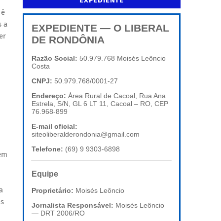
EXPEDIENTE
 é
s a
EXPEDIENTE — O LIBERAL
er
DE RONDÔNIA
Razão Social:
50.979.768 Moisés Leôncio
Costa
CNPJ:
50.979.768/0001-27
Endereço:
Área Rural de Cacoal, Rua Ana
Estrela, S/N, GL 6 LT 11, Cacoal – RO, CEP
76.968-899
E-mail oficial:
siteoliberalderondonia@gmail.com
Telefone:
(69) 9 9303-6898
sem
Equipe
a
Proprietário:
Moisés Leôncio
os
Jornalista Responsável:
Moisés Leôncio
— DRT 2006/RO