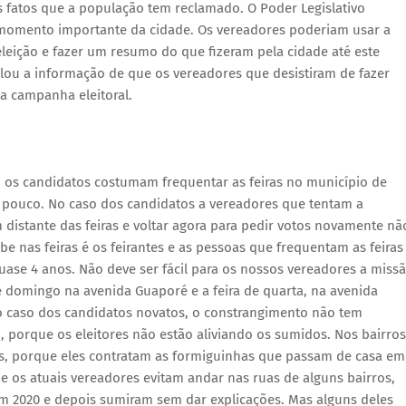
os fatos que a população tem reclamado. O Poder Legislativo
momento importante da cidade. Os vereadores poderiam usar a
leição e fazer um resumo do que fizeram pela cidade até este
lou a informação de que os vereadores que desistiram de fazer
da campanha eleitoral.
 os candidatos costumam frequentar as feiras no município de
pouco. No caso dos candidatos a vereadores que tentam a
 distante das feiras e voltar agora para pedir votos novamente nã
e nas feiras é os feirantes e as pessoas que frequentam as feiras
se 4 anos. Não deve ser fácil para os nossos vereadores a miss
 de domingo na avenida Guaporé e a feira de quarta, na avenida
 caso dos candidatos novatos, o constrangimento não tem
 porque os eleitores não estão aliviando os sumidos. Nos bairros
as, porque eles contratam as formiguinhas que passam de casa em
e os atuais vereadores evitam andar nas ruas de alguns bairros,
m 2020 e depois sumiram sem dar explicações. Mas alguns deles