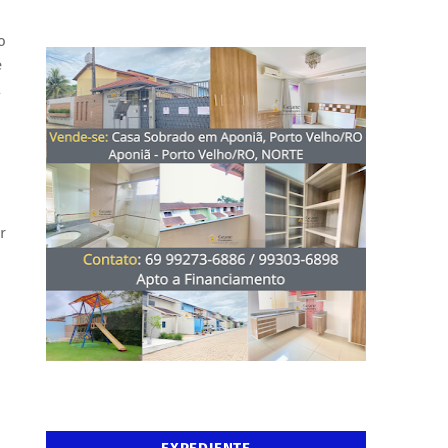
o
e
a
r