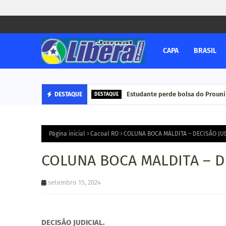
CAPA
BRASIL
Estudante perde bolsa do Prouni
DESTAQUE
DESTAQUE
Página inicial
Cacoal RO
COLUNA BOCA MALDITA – DECISÃO JUD
COLUNA BOCA MALDITA – DE
setembro 15, 2024
DECISÃO JUDICIAL.