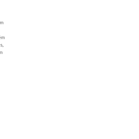
um
bém
s,
am