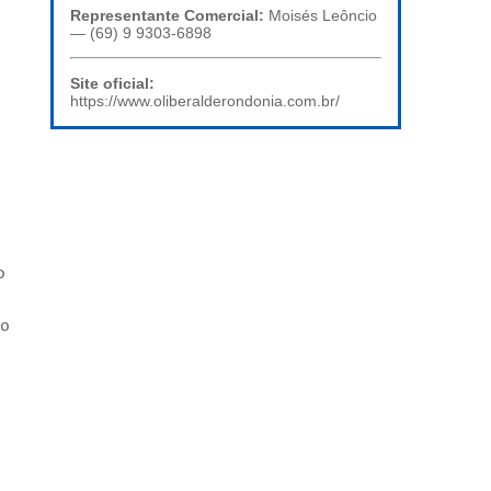
Representante Comercial:
Moisés Leôncio
— (69) 9 9303-6898
Site oficial:
https://www.oliberalderondonia.com.br/
o
ão