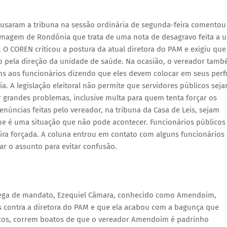
 usaram a tribuna na sessão ordinária de segunda-feira comentou
magem de Rondônia que trata de uma nota de desagravo feita a 
O COREN criticou a postura da atual diretora do PAM e exigiu que
to pela direção da unidade de saúde. Na ocasião, o vereador tam
s aos funcionários dizendo que eles devem colocar em seus perfi
ia. A legislação eleitoral não permite que servidores públicos sej
r grandes problemas, inclusive multa para quem tenta forçar os
enúncias feitas pelo vereador, na tribuna da Casa de Leis, sejam
orque é uma situação que não pode acontecer. Funcionários públicos
ra forçada. A coluna entrou em contato com alguns funcionários
r o assunto para evitar confusão.
olega de mandato, Ezequiel Câmara, conhecido como Amendoim,
es contra a diretora do PAM e que ela acabou com a bagunça que
ticos, correm boatos de que o vereador Amendoim é padrinho