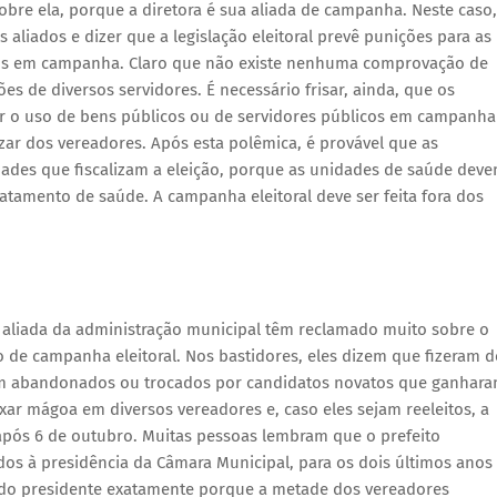
 sobre ela, porque a diretora é sua aliada de campanha. Neste caso,
 aliados e dizer que a legislação eleitoral prevê punições para as
-los em campanha. Claro que não existe nenhuma comprovação de
s de diversos servidores. É necessário frisar, ainda, que os
r o uso de bens públicos ou de servidores públicos em campanha
alizar dos vereadores. Após esta polêmica, é provável que as
ades que fiscalizam a eleição, porque as unidades de saúde dev
atamento de saúde. A campanha eleitoral deve ser feita fora dos
aliada da administração municipal têm reclamado muito sobre o
 de campanha eleitoral. Nos bastidores, eles dizem que fizeram d
ram abandonados ou trocados por candidatos novatos que ganhar
ixar mágoa em diversos vereadores e, caso eles sejam reeleitos, a
 após 6 de outubro. Muitas pessoas lembram que o prefeito
dos à presidência da Câmara Municipal, para os dois últimos anos
ndo presidente exatamente porque a metade dos vereadores