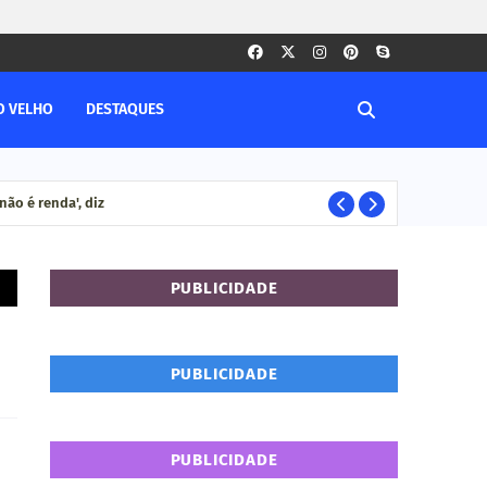
O VELHO
DESTAQUES
ão é renda', diz
Ca
CACOAL RO
PUBLICIDADE
PUBLICIDADE
PUBLICIDADE