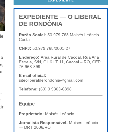
EXPEDIENTE
EXPEDIENTE — O LIBERAL
DE RONDÔNIA
Razão Social:
50.979.768 Moisés Leôncio
de
Costa
CNPJ:
50.979.768/0001-27
ão
Endereço:
Área Rural de Cacoal, Rua Ana
Estrela, S/N, GL 6 LT 11, Cacoal – RO, CEP
e,
76.968-899
or
E-mail oficial:
siteoliberalderondonia@gmail.com
Telefone:
(69) 9 9303-6898
s
e
Equipe
ir
Proprietário:
Moisés Leôncio
Jornalista Responsável:
Moisés Leôncio
— DRT 2006/RO