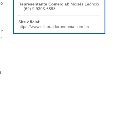
ão
Representante Comercial:
Moisés Leôncio
— (69) 9 9303-6898
Site oficial:
https://www.oliberalderondonia.com.br/
 e
e
u