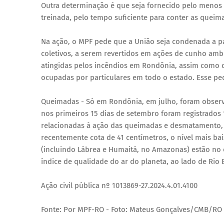
Outra determinação é que seja fornecido pelo menos
treinada, pelo tempo suficiente para conter as queim
Na ação, o MPF pede que a União seja condenada a p
coletivos, a serem revertidos em ações de cunho amb
atingidas pelos incêndios em Rondônia, assim como d
ocupadas por particulares em todo o estado. Esse pedi
Queimadas - Só em Rondônia, em julho, foram observ
nos primeiros 15 dias de setembro foram registrados 
relacionadas à ação das queimadas e desmatamento, co
recentemente cota de 41 centímetros, o nível mais b
(incluindo Lábrea e Humaitá, no Amazonas) estão no e
índice de qualidade do ar do planeta, ao lado de Rio 
Ação civil pública nº 1013869-27.2024.4.01.4100
Fonte: Por MPF-RO - Foto: Mateus Gonçalves/CMB/RO