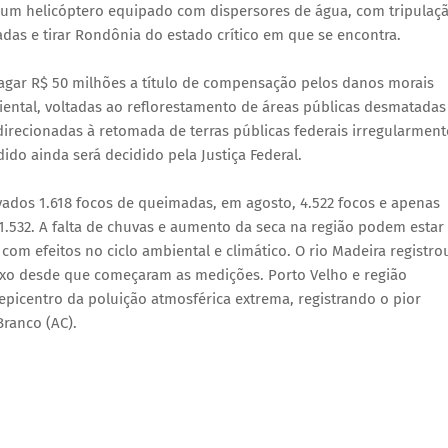
 um helicóptero equipado com dispersores de água, com tripulaç
adas e tirar Rondônia do estado crítico em que se encontra.
agar R$ 50 milhões a título de compensação pelos danos morais
iental, voltadas ao reflorestamento de áreas públicas desmatadas
irecionadas à retomada de terras públicas federais irregularment
do ainda será decidido pela Justiça Federal.
ados 1.618 focos de queimadas, em agosto, 4.522 focos e apenas
1.532. A falta de chuvas e aumento da seca na região podem estar
m efeitos no ciclo ambiental e climático. O rio Madeira registro
aixo desde que começaram as medições. Porto Velho e região
picentro da poluição atmosférica extrema, registrando o pior
Branco (AC).