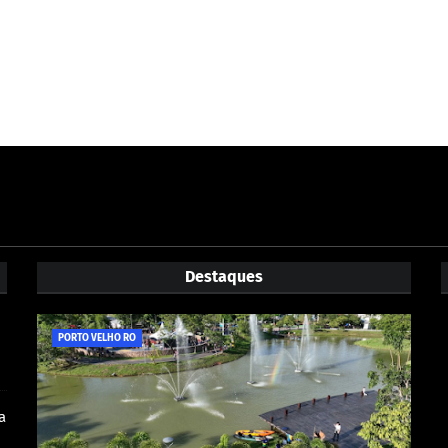
Destaques
PORTO VELHO RO
a