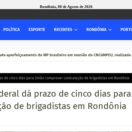
Rondônia, 08 de Agosto de 2026
POLÍTICA
ESPORTE
RECENTES
RONDÔNIA
PORT
ate aperfeiçoamento do MP brasileiro em reunião do CNCGMPEU, realizada 
azo de cinco dias para União comprovar contratação de brigadistas em Rondônia
deral dá prazo de cinco dias para
ção de brigadistas em Rondônia