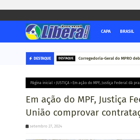
CAPA
BRASIL
Corregedoria-Geral do MPRO deb
DESTAQUE
DESTAQUE
Página inicial
JUSTIÇA
Em ação do MPF, Justiça Federal dá pr
Em ação do MPF, Justiça Fe
União comprovar contrata
setembro 27, 2024