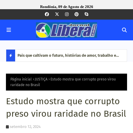
Rondônia, 09 de Agosto de 2026
anha sem
Pais que cultivam o futuro, histórias de amor, trabalho e
Seis
dedicação no campo
Port
D
E
Página inicial
JUSTIÇA
Estudo mostra que corrupto preso virou
raridade no Brasil
S
Estudo mostra que corrupto
T
preso virou raridade no Brasil
A
setembro 12, 2024
Q