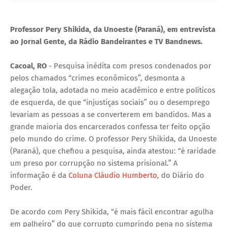
U
Professor Pery Shikida, da Unoeste (Paraná), em entrevista
E
ao Jornal Gente, da Rádio Bandeirantes e TV Bandnews.
Cacoal, RO
- Pesquisa inédita com presos condenados por
pelos chamados “crimes econômicos”, desmonta a
alegação tola, adotada no meio acadêmico e entre políticos
de esquerda, de que “injustiças sociais” ou o desemprego
levariam as pessoas a se converterem em bandidos. Mas a
grande maioria dos encarcerados confessa ter feito opção
pelo mundo do crime. O professor Pery Shikida, da Unoeste
(Paraná), que chefiou a pesquisa, ainda atestou: “é raridade
um preso por corrupção no sistema prisional.” A
informação é da
Coluna Cláudio Humberto
, do Diário do
Poder.
De acordo com Pery Shikida, “é mais fácil encontrar agulha
em palheiro” do que corrupto cumprindo pena no sistema