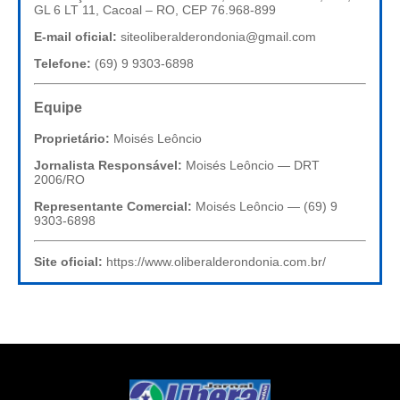
GL 6 LT 11, Cacoal – RO, CEP 76.968-899
E-mail oficial:
siteoliberalderondonia@gmail.com
Telefone:
(69) 9 9303-6898
Equipe
Proprietário:
Moisés Leôncio
Jornalista Responsável:
Moisés Leôncio — DRT
2006/RO
Representante Comercial:
Moisés Leôncio — (69) 9
9303-6898
Site oficial:
https://www.oliberalderondonia.com.br/