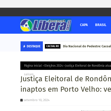
CAPA
BRASIL
Dia Nacional do Pedestre: Cacoa
Corregedoria-Geral do MPRO 
DESTAQUE
CACOAL RO
DESTAQUE
Página inicial
Eleiçêos 2024
Justiça Eleitoral de Rondônia atu
saíram
Justiça Eleitoral de Rondôn
inaptos em Porto Velho: v
setembro 10, 2024