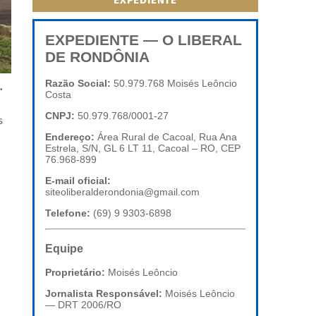
EXPEDIENTE
EXPEDIENTE — O LIBERAL
DE RONDÔNIA
Razão Social:
50.979.768 Moisés Leôncio
.
Costa
CNPJ:
50.979.768/0001-27
s
Endereço:
Área Rural de Cacoal, Rua Ana
Estrela, S/N, GL 6 LT 11, Cacoal – RO, CEP
76.968-899
E-mail oficial:
siteoliberalderondonia@gmail.com
Telefone:
(69) 9 9303-6898
Equipe
Proprietário:
Moisés Leôncio
Jornalista Responsável:
Moisés Leôncio
— DRT 2006/RO