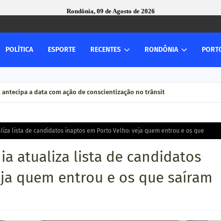
Rondônia, 09 de Agosto de 2026
POLÍTICA
ESPORTE
RECENTES
RONDÔNIA
PORT
l antecipa a data com ação de conscientização no trânsit
debate aperfeiçoamento do MP brasileiro em reunião do CNCGMPEU, realiz
aliza lista de candidatos inaptos em Porto Velho: veja quem entrou e os que
ia atualiza lista de candidatos
eja quem entrou e os que saíram