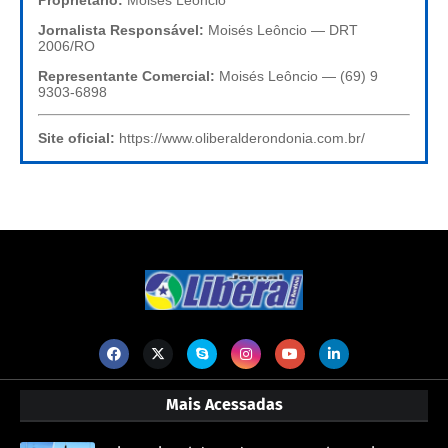
Proprietário:
Moisés Leôncio
Jornalista Responsável:
Moisés Leôncio — DRT
2006/RO
Representante Comercial:
Moisés Leôncio — (69) 9
9303-6898
Site oficial:
https://www.oliberalderondonia.com.br/
Mais Acessadas