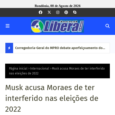
Rondônia, 08 de Agosto de 2026
com ação
Corregedoria-Geral do MPRO debate aperfeiçoamento do
Pesq
MP brasileiro em reunião do CNCGMPEU, realizada durante
disp
D
congresso nacional
E
Página inicial
Internacional
Musk acusa Moraes de ter interferido
nas eleições de 2022
S
Musk acusa Moraes de ter
T
interferido nas eleições de
A
2022
Q