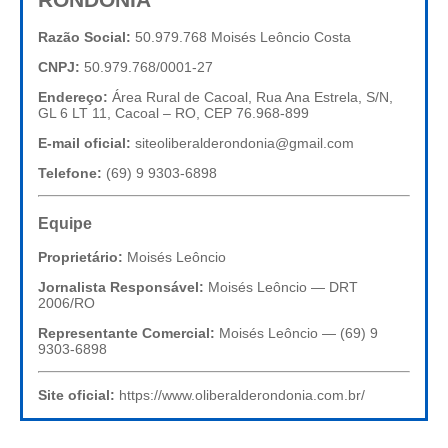
Razão Social:
50.979.768 Moisés Leôncio Costa
CNPJ:
50.979.768/0001-27
Endereço:
Área Rural de Cacoal, Rua Ana Estrela, S/N,
GL 6 LT 11, Cacoal – RO, CEP 76.968-899
E-mail oficial:
siteoliberalderondonia@gmail.com
Telefone:
(69) 9 9303-6898
Equipe
Proprietário:
Moisés Leôncio
Jornalista Responsável:
Moisés Leôncio — DRT
2006/RO
Representante Comercial:
Moisés Leôncio — (69) 9
9303-6898
Site oficial:
https://www.oliberalderondonia.com.br/