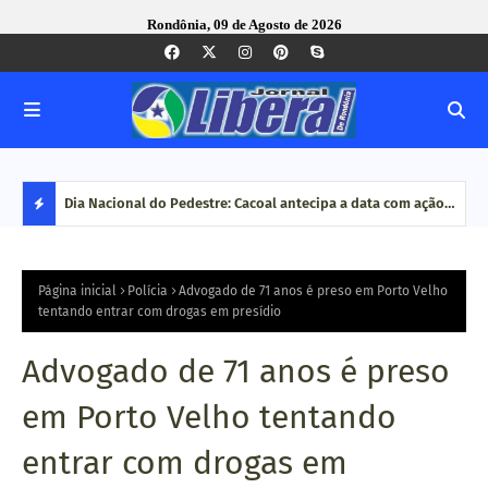
Rondônia, 09 de Agosto de 2026
mana em
Dia Nacional do Pedestre: Cacoal antecipa a data com ação
Corr
de conscientização no trânsit
MP b
D
cong
E
Página inicial
Polícia
Advogado de 71 anos é preso em Porto Velho
tentando entrar com drogas em presídio
S
Advogado de 71 anos é preso
T
em Porto Velho tentando
A
entrar com drogas em
Q