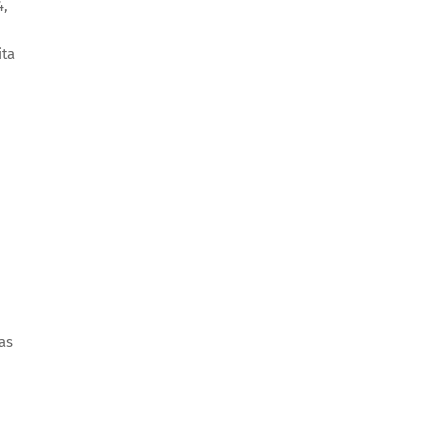
4,
ita
as