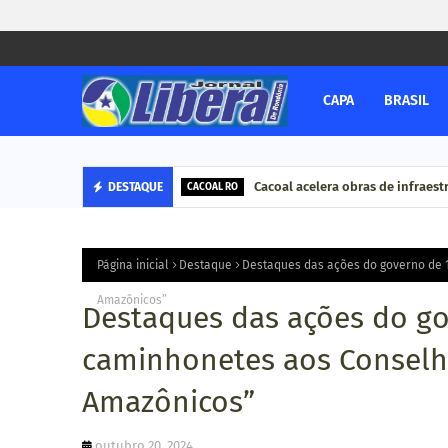
CAPA
BRASIL
Cacoal acelera obras de infraestr
DESTAQUE
CACOAL RO
Página inicial
Destaque
Destaques das ações do governo de 1
Amazônicos”
Destaques das ações do go
caminhonetes aos Conselho
Amazônicos”
outubro 20, 2024