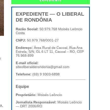
EXPEDIENTE
EXPEDIENTE — O LIBERAL
DE RONDÔNIA
Razão Social:
50.979.768 Moisés Leôncio
Costa
CNPJ:
50.979.768/0001-27
Endereço:
Área Rural de Cacoal, Rua Ana
Estrela, S/N, GL 6 LT 11, Cacoal – RO, CEP
76.968-899
s
E-mail oficial:
siteoliberalderondonia@gmail.com
Telefone:
(69) 9 9303-6898
Equipe
Proprietário:
Moisés Leôncio
Jornalista Responsável:
Moisés Leôncio
a,
— DRT 2006/RO