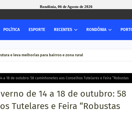
Rondônia, 06 de Agosto de 2026
POLÍTICA
ESPORTE
RECENTES
RONDÔNIA
PORT
utura e leva melhorias para bairros e zona rural
4 a 18 de outubro: 58 caminhonetes aos Conselhos Tutelares e Feira “Robustas
verno de 14 a 18 de outubro: 58
s Tutelares e Feira “Robustas