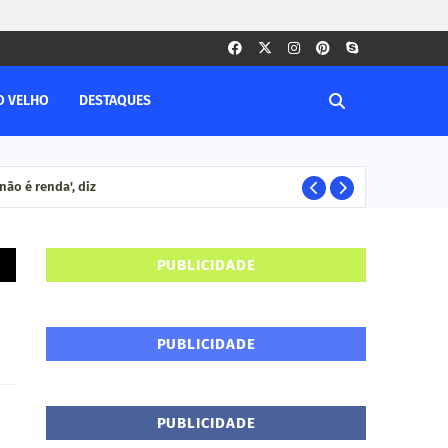
O VELHO
DESTAQUES
ão é renda', diz
Ca
CACOAL RO
PUBLICIDADE
PUBLICIDADE
PUBLICIDADE