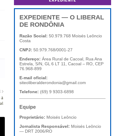
EXPEDIENTE
EXPEDIENTE — O LIBERAL
DE RONDÔNIA
Razão Social:
50.979.768 Moisés Leôncio
Costa
CNPJ:
50.979.768/0001-27
Endereço:
Área Rural de Cacoal, Rua Ana
Estrela, S/N, GL 6 LT 11, Cacoal – RO, CEP
76.968-899
E-mail oficial:
siteoliberalderondonia@gmail.com
Telefone:
(69) 9 9303-6898
E
 à
al
Equipe
Proprietário:
Moisés Leôncio
Jornalista Responsável:
Moisés Leôncio
— DRT 2006/RO