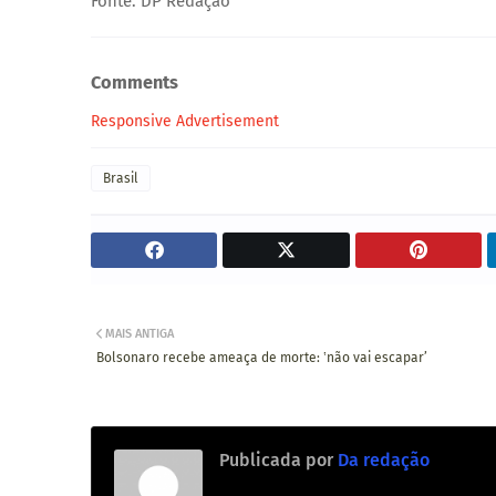
Fonte: DP Redação
Comments
Responsive Advertisement
Brasil
MAIS ANTIGA
Bolsonaro recebe ameaça de morte: ʽnão vai escaparʼ
Publicada por
Da redação