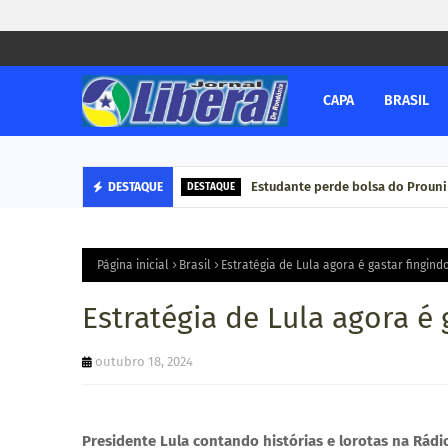
CAPA
BRASIL
Estudante perde bolsa do Prouni
DESTAQUE
DESTAQUE
Página inicial
Brasil
Estratégia de Lula agora é gastar fingind
Estratégia de Lula agora é 
outubro 18, 2024
Presidente Lula contando histórias e lorotas na Rádi