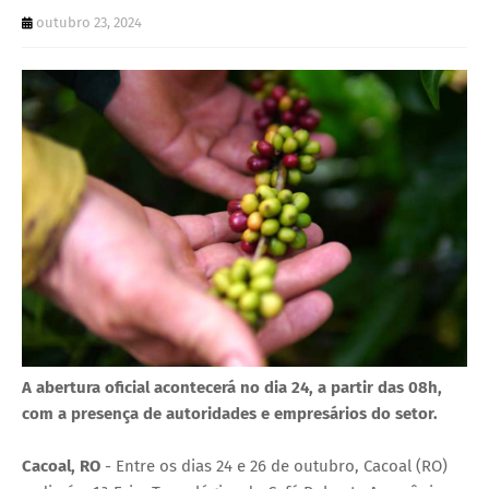
U
outubro 23, 2024
E
A abertura oficial acontecerá no dia 24, a partir das 08h,
com a presença de autoridades e empresários do setor.
Cacoal, RO
- Entre os dias 24 e 26 de outubro, Cacoal (RO)