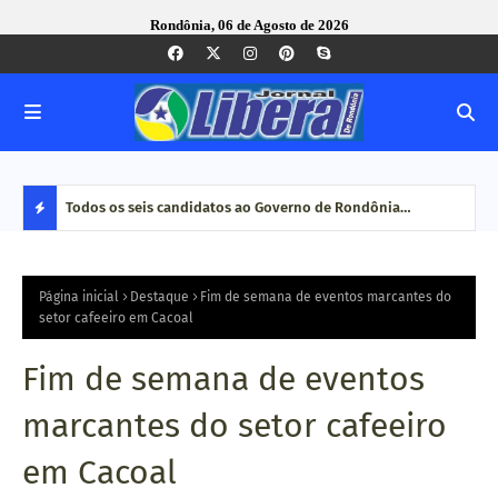
Rondônia, 06 de Agosto de 2026
nse foi
Todos os seis candidatos ao Governo de Rondônia
Com 
confirmam presença em encontro técnico promovido pelo
maio
D
Tribunal de Contas
E
Página inicial
Destaque
Fim de semana de eventos marcantes do
setor cafeeiro em Cacoal
S
Fim de semana de eventos
T
marcantes do setor cafeeiro
A
em Cacoal
Q