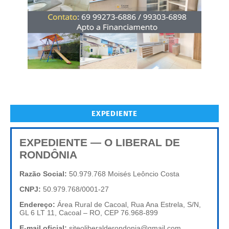
EXPEDIENTE
EXPEDIENTE — O LIBERAL DE
RONDÔNIA
Razão Social:
50.979.768 Moisés Leôncio Costa
CNPJ:
50.979.768/0001-27
Endereço:
Área Rural de Cacoal, Rua Ana Estrela, S/N,
GL 6 LT 11, Cacoal – RO, CEP 76.968-899
E-mail oficial:
siteoliberalderondonia@gmail.com