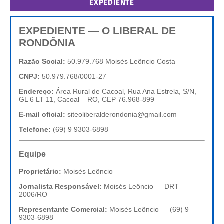
EXPEDIENTE
EXPEDIENTE — O LIBERAL DE
RONDÔNIA
Razão Social:
50.979.768 Moisés Leôncio Costa
CNPJ:
50.979.768/0001-27
Endereço:
Área Rural de Cacoal, Rua Ana Estrela, S/N,
GL 6 LT 11, Cacoal – RO, CEP 76.968-899
E-mail oficial:
siteoliberalderondonia@gmail.com
Telefone:
(69) 9 9303-6898
Equipe
Proprietário:
Moisés Leôncio
Jornalista Responsável:
Moisés Leôncio — DRT
2006/RO
Representante Comercial:
Moisés Leôncio — (69) 9
9303-6898