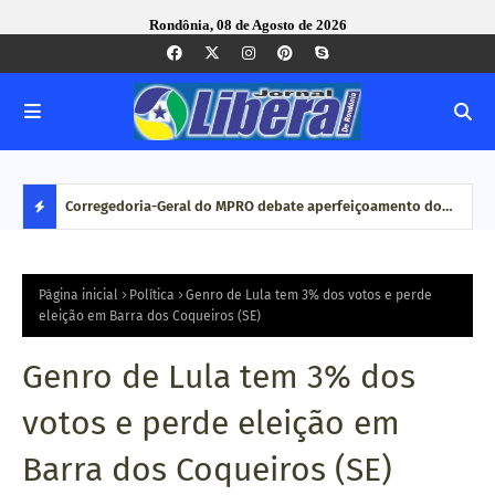
Rondônia, 08 de Agosto de 2026
com ação
Corregedoria-Geral do MPRO debate aperfeiçoamento do
Pesq
MP brasileiro em reunião do CNCGMPEU, realizada durante
disp
D
congresso nacional
E
Página inicial
Política
Genro de Lula tem 3% dos votos e perde
eleição em Barra dos Coqueiros (SE)
S
Genro de Lula tem 3% dos
T
votos e perde eleição em
A
Barra dos Coqueiros (SE)
Q