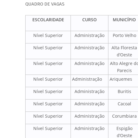
QUADRO DE VAGAS
ESCOLARIDADE
CURSO
MUNICÍPIO
Nível Superior
Administração
Porto Velho
Nível Superior
Administração
Alta Floresta
d’Oeste
Nível Superior
Administração
Alto Alegre d
Parecis
Nível Superior
Administração
Ariquemes
Nível Superior
Administração
Buritis
Nível Superior
Administração
Cacoal
Nível Superior
Administração
Corumbiara
Nível Superior
Administração
Espigão
d’Oeste