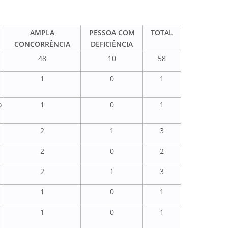
AMPLA
PESSOA COM
TOTAL
CONCORRÊNCIA
DEFICIÊNCIA
48
10
58
1
0
1
o
1
0
1
2
1
3
2
0
2
2
1
3
1
0
1
1
0
1