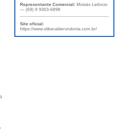
Representante Comercial:
Moisés Leôncio
— (69) 9 9303-6898
Site oficial:
https://www.oliberalderondonia.com.br/
o
,