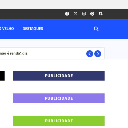
O VELHO
DESTAQUES
ão é renda', diz
Ca
CACOAL RO
PUBLICIDADE
PUBLICIDADE
PUBLICIDADE