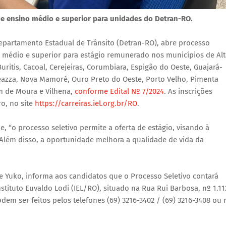
de ensino médio e superior para unidades do Detran-RO.
partamento Estadual de Trânsito (Detran-RO), abre processo
l médio e superior para estágio remunerado nos municípios de Alt
Buritis, Cacoal, Cerejeiras, Corumbiara, Espigão do Oeste, Guajará-
dreazza, Nova Mamoré, Ouro Preto do Oeste, Porto Velho, Pimenta
im de Moura e Vilhena,
conforme Edital Nº 7/2024
. As inscrições
o, no site
https://carreiras.iel.org.br/RO
.
 “o processo seletivo permite a oferta de estágio, visando à
 Além disso, a oportunidade melhora a qualidade de vida da
e Yuko, informa aos candidatos que o Processo Seletivo contará
ituto Euvaldo Lodi (IEL/RO), situado na Rua Rui Barbosa, nº 1.11
dem ser feitos pelos telefones (69) 3216-3402 / (69) 3216-3408 ou 