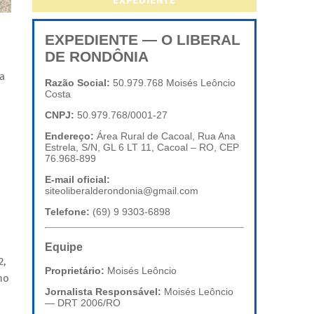
EXPEDIENTE
EXPEDIENTE — O LIBERAL
DE RONDÔNIA
a
Razão Social:
50.979.768 Moisés Leôncio
Costa
CNPJ:
50.979.768/0001-27
Endereço:
Área Rural de Cacoal, Rua Ana
Estrela, S/N, GL 6 LT 11, Cacoal – RO, CEP
76.968-899
E-mail oficial:
siteoliberalderondonia@gmail.com
Telefone:
(69) 9 9303-6898
Equipe
2,
Proprietário:
Moisés Leôncio
no
Jornalista Responsável:
Moisés Leôncio
— DRT 2006/RO