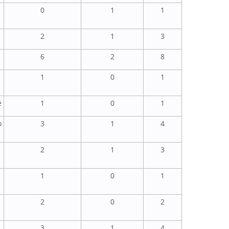
0
1
1
2
1
3
6
2
8
1
0
1
é
1
0
1
o
3
1
4
2
1
3
1
0
1
2
0
2
3
1
4