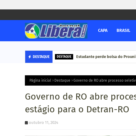
CAPA
BRASIL
Estudante perde bolsa do Prouni
DESTAQUE
DESTAQUE
Página inicial
Destaque
Governo de RO abre processo seletiv
Governo de RO abre proces
estágio para o Detran-RO
outubro 11, 2024