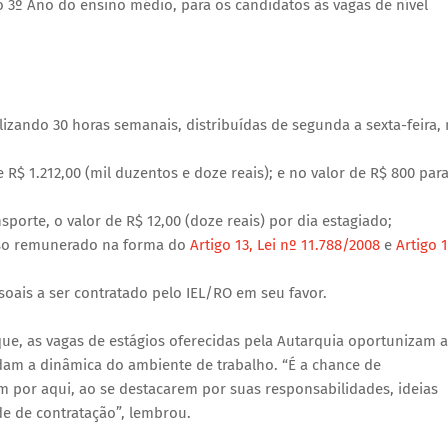
o 3º Ano do ensino médio, para os candidatos às vagas de nível
talizando 30 horas semanais, distribuídas de segunda a sexta-feira,
 R$ 1.212,00 (mil duzentos e doze reais); e no valor de R$ 800 par
nsporte, o valor de R$ 12,00 (doze reais) por dia estagiado;
esso remunerado na forma do
Artigo 13, Lei nº 11.788/2008
e
Artigo 
soais a ser contratado pelo IEL/RO em seu favor.
ue, as vagas de estágios oferecidas pela Autarquia oportunizam 
dam a dinâmica do ambiente de trabalho. “É a chance de
m por aqui, ao se destacarem por suas responsabilidades, ideias
e de contratação”, lembrou.