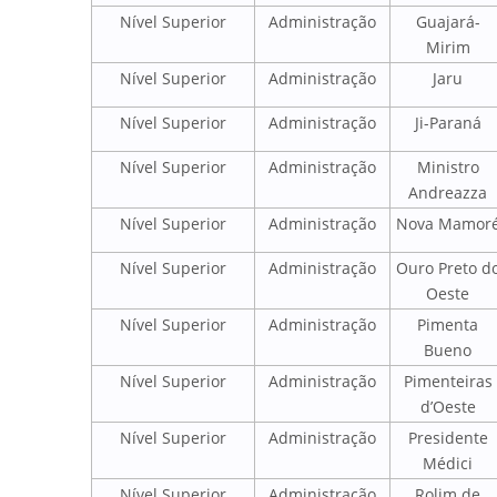
Nível Superior
Administração
Guajará-
Mirim
Nível Superior
Administração
Jaru
Nível Superior
Administração
Ji-Paraná
Nível Superior
Administração
Ministro
Andreazza
Nível Superior
Administração
Nova Mamor
Nível Superior
Administração
Ouro Preto d
Oeste
Nível Superior
Administração
Pimenta
Bueno
Nível Superior
Administração
Pimenteiras
d’Oeste
Nível Superior
Administração
Presidente
Médici
Nível Superior
Administração
Rolim de