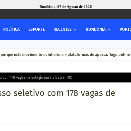
Rondônia, 07 de Agosto de 2026
POLÍTICA
ESPORTE
RECENTES
RONDÔNIA
PORT
 porque mãe movimentou dinheiro em plataformas de aposta: 'Jogo online n
o com 178 vagas de estágio para o Detran-RO
so seletivo com 178 vagas de