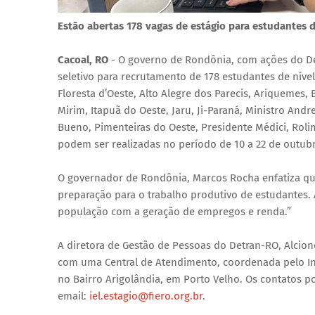
Estão abertas 178 vagas de estágio para estudantes 
Cacoal, RO
- O governo de Rondônia, com ações do De
seletivo para recrutamento de 178 estudantes de níve
Floresta d’Oeste, Alto Alegre dos Parecis, Ariquemes, 
Mirim, Itapuã do Oeste, Jaru, Ji-Paraná, Ministro An
Bueno, Pimenteiras do Oeste, Presidente Médici, Rol
podem ser realizadas no período de 10 a 22 de outubr
O governador de Rondônia, Marcos Rocha enfatiza que,
preparação para o trabalho produtivo de estudantes.
população com a geração de empregos e renda.”
A diretora de Gestão de Pessoas do Detran-RO, Alcion
com uma Central de Atendimento, coordenada pelo Inst
no Bairro Arigolândia, em Porto Velho. Os contatos po
email:
iel.estagio@fiero.org.br
.