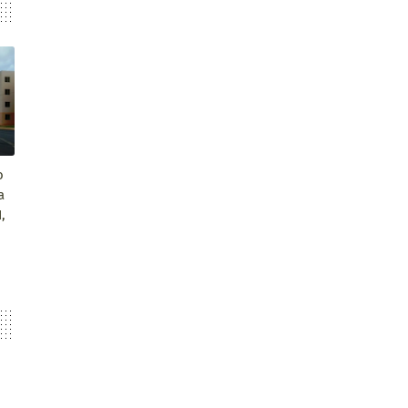
o
a
,