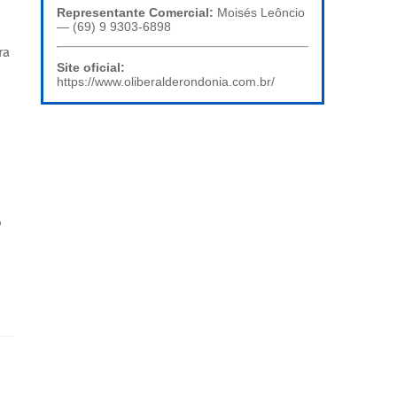
Representante Comercial:
Moisés Leôncio
— (69) 9 9303-6898
ra
Site oficial:
https://www.oliberalderondonia.com.br/
o