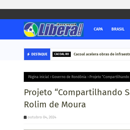
CAPA
BRASIL
Cacoal acelera obras de infraestr
DESTAQUE
CACOAL RO
Página inicial
Governo de Rondônia
Projeto “Compartilhando
Projeto “Compartilhando S
Rolim de Moura
outubro 04, 2024