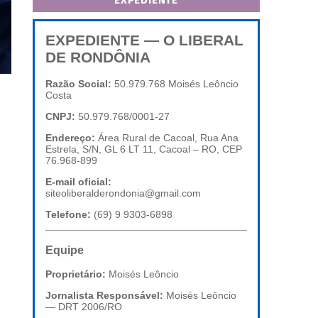
EXPEDIENTE
EXPEDIENTE — O LIBERAL
DE RONDÔNIA
Razão Social:
50.979.768 Moisés Leôncio
Costa
CNPJ:
50.979.768/0001-27
Endereço:
Área Rural de Cacoal, Rua Ana
Estrela, S/N, GL 6 LT 11, Cacoal – RO, CEP
76.968-899
E-mail oficial:
siteoliberalderondonia@gmail.com
Telefone:
(69) 9 9303-6898
Equipe
Proprietário:
Moisés Leôncio
Jornalista Responsável:
Moisés Leôncio
— DRT 2006/RO