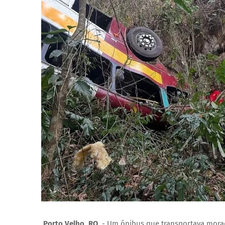
Porto Velho, RO
- Um ônibus que transportava morad