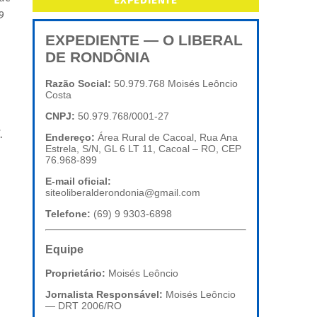
EXPEDIENTE
9
EXPEDIENTE — O LIBERAL
DE RONDÔNIA
Razão Social:
50.979.768 Moisés Leôncio
Costa
CNPJ:
50.979.768/0001-27
.
Endereço:
Área Rural de Cacoal, Rua Ana
Estrela, S/N, GL 6 LT 11, Cacoal – RO, CEP
76.968-899
E-mail oficial:
siteoliberalderondonia@gmail.com
Telefone:
(69) 9 9303-6898
Equipe
Proprietário:
Moisés Leôncio
Jornalista Responsável:
Moisés Leôncio
— DRT 2006/RO