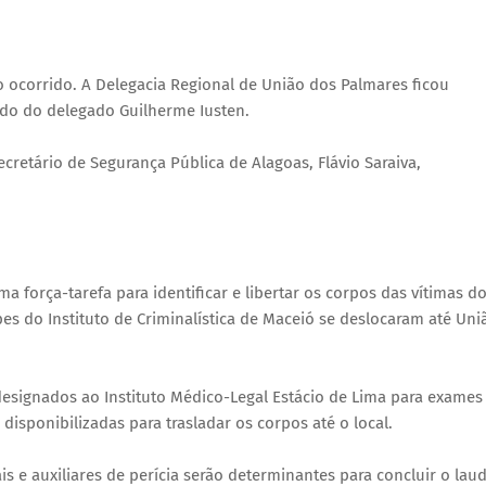
r o ocorrido. A Delegacia Regional de União dos Palmares ficou
ndo do delegado Guilherme Iusten.
secretário de Segurança Pública de Alagoas, Flávio Saraiva,
ma força-tarefa para identificar e libertar os corpos das vítimas d
es do Instituto de Criminalística de Maceió se deslocaram até Uni
esignados ao Instituto Médico-Legal Estácio de Lima para exames
m disponibilizadas para trasladar os corpos até o local.
ais e auxiliares de perícia serão determinantes para concluir o lau