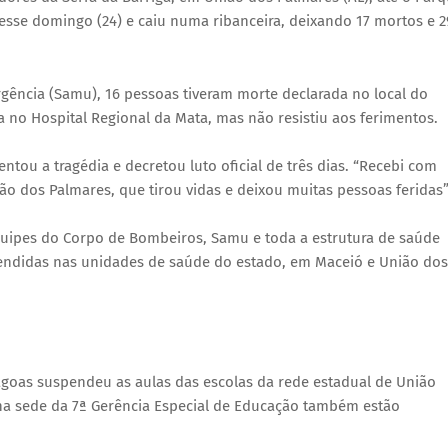
sse domingo (24) e caiu numa ribanceira, deixando 17 mortos e 2
ência (Samu), 16 pessoas tiveram morte declarada no local do
no Hospital Regional da Mata, mas não resistiu aos ferimentos.
tou a tragédia e decretou luto oficial de três dias. “Recebi com
ião dos Palmares, que tirou vidas e deixou muitas pessoas feridas”
quipes do Corpo de Bombeiros, Samu e toda a estrutura de saúde
tendidas nas unidades de saúde do estado, em Maceió e União dos
agoas suspendeu as aulas das escolas da rede estadual de União
 na sede da 7ª Gerência Especial de Educação também estão