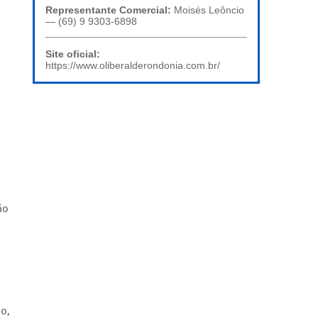
Representante Comercial:
Moisés Leôncio
— (69) 9 9303-6898
Site oficial:
https://www.oliberalderondonia.com.br/
o
ão
do,