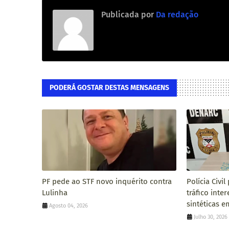
Publicada por
Da redação
PODERÁ GOSTAR DESTAS MENSAGENS
PF pede ao STF novo inquérito contra
Polícia Civi
Lulinha
tráfico inte
sintéticas 
Agosto 04, 2026
Julho 30, 2026