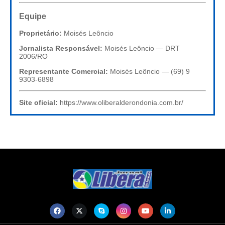
Equipe
Proprietário:
Moisés Leôncio
Jornalista Responsável:
Moisés Leôncio — DRT
2006/RO
Representante Comercial:
Moisés Leôncio — (69) 9
9303-6898
Site oficial:
https://www.oliberalderondonia.com.br/