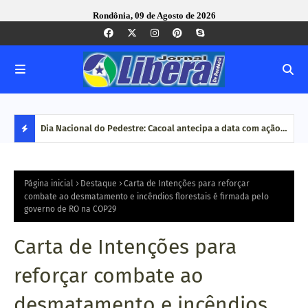
Rondônia, 09 de Agosto de 2026
mana em
Dia Nacional do Pedestre: Cacoal antecipa a data com ação
Corr
de conscientização no trânsit
MP b
D
cong
E
Página inicial
Destaque
Carta de Intenções para reforçar
combate ao desmatamento e incêndios florestais é firmada pelo
governo de RO na COP29
S
T
Carta de Intenções para
A
reforçar combate ao
Q
desmatamento e incêndios