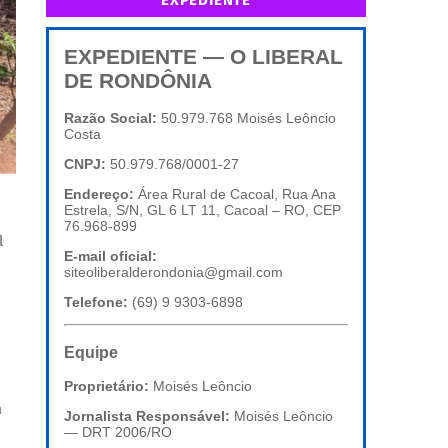
EXPEDIENTE
EXPEDIENTE — O LIBERAL
DE RONDÔNIA
Razão Social:
50.979.768 Moisés Leôncio
Costa
CNPJ:
50.979.768/0001-27
Endereço:
Área Rural de Cacoal, Rua Ana
Estrela, S/N, GL 6 LT 11, Cacoal – RO, CEP
76.968-899
l
E-mail oficial:
siteoliberalderondonia@gmail.com
Telefone:
(69) 9 9303-6898
Equipe
Proprietário:
Moisés Leôncio
á
Jornalista Responsável:
Moisés Leôncio
— DRT 2006/RO