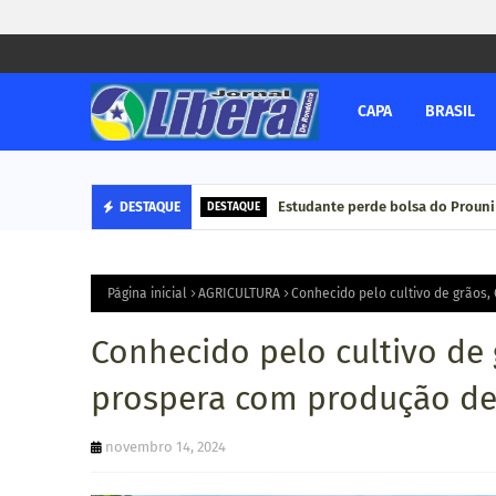
CAPA
BRASIL
Estudante perde bolsa do Prouni
DESTAQUE
DESTAQUE
Página inicial
AGRICULTURA
Conhecido pelo cultivo de grãos
Conhecido pelo cultivo de
prospera com produção de
novembro 14, 2024