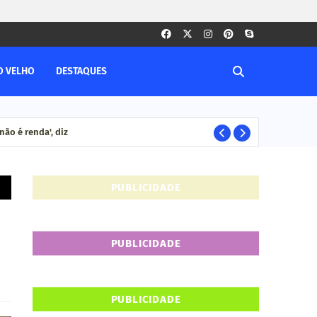
O VELHO
DESTAQUES
ão é renda', diz
Ca
CACOAL RO
PUBLICIDADE
PUBLICIDADE
PUBLICIDADE