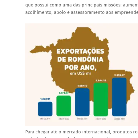
que possui como uma das principais missões; aument
acolhimento, apoio e assessoramento aos empreended
Para chegar até o mercado internacional, produtos r