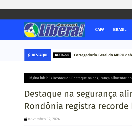
CAPA
BRASIL
Corregedoria-Geral do MPRO deb
DESTAQUE
DESTAQUE
Página inicial
Destaque
Destaque na segurança alimentar no 
Destaque na segurança ali
Rondônia registra recorde 
novembro 12, 2024