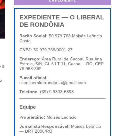
EXPEDIENTE
EXPEDIENTE — O LIBERAL
DE RONDÔNIA
Razão Social:
50.979.768 Moisés Leôncio
Costa
CNPJ:
50.979.768/0001-27
Endereço:
Área Rural de Cacoal, Rua Ana
Estrela, S/N, GL 6 LT 11, Cacoal – RO, CEP
o a
76.968-899
E-mail oficial:
 a
siteoliberalderondonia@gmail.com
Telefone:
(69) 9 9303-6898
Equipe
Proprietário:
Moisés Leôncio
Jornalista Responsável:
Moisés Leôncio
— DRT 2006/RO