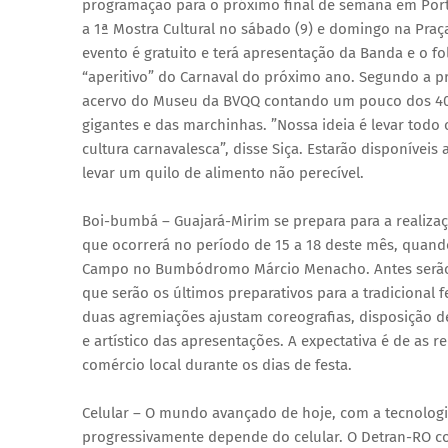
programação para o próximo final de semana em Por
a 1ª Mostra Cultural no sábado (9) e domingo na Praça
evento é gratuito e terá apresentação da Banda e o fo
“aperitivo” do Carnaval do próximo ano. Segundo a p
acervo do Museu da BVQQ contando um pouco dos 40 a
gigantes e das marchinhas. ”Nossa ideia é levar todo
cultura carnavalesca”, disse Siça. Estarão disponívei
levar um quilo de alimento não perecível.
Boi-bumbá – Guajará-Mirim se prepara para a realizaçã
que ocorrerá no período de 15 a 18 deste mês, quan
Campo no Bumbódromo Márcio Menacho. Antes serão rea
que serão os últimos preparativos para a tradicional 
duas agremiações ajustam coreografias, disposição d
e artístico das apresentações. A expectativa é de as
comércio local durante os dias de festa.
Celular – O mundo avançado de hoje, com a tecnologi
progressivamente depende do celular. O Detran-RO co