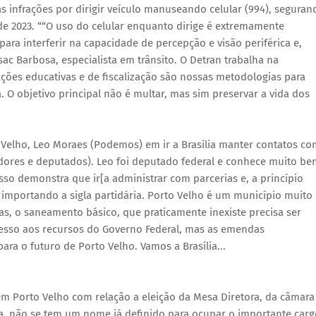
s infrações por dirigir veículo manuseando celular (994), seguran
o de 2023. ““O uso do celular enquanto dirige é extremamente
para interferir na capacidade de percepção e visão periférica e,
ac Barbosa, especialista em trânsito. O Detran trabalha na
Ações educativas e de fiscalização são nossas metodologias para
 O objetivo principal não é multar, mas sim preservar a vida dos
o Velho, Leo Moraes (Podemos) em ir a Brasília manter contatos c
dores e deputados). Leo foi deputado federal e conhece muito be
Isso demonstra que ir[a administrar com parcerias e, a princípio
o importando a sigla partidária. Porto Velho é um município muito
as, o saneamento básico, que praticamente inexiste precisa ser
acesso aos recursos do Governo Federal, mas as emendas
ra o futuro de Porto Velho. Vamos a Brasília...
em Porto Velho com relação a eleição da Mesa Diretora, da câmara
da, não se tem um nome já definido para ocupar o importante carg