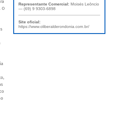
rá
Representante Comercial:
Moisés Leôncio
. O
— (69) 9 9303-6898
Site oficial:
https://www.oliberalderondonia.com.br/
os
m
ia
to,
as
co
no