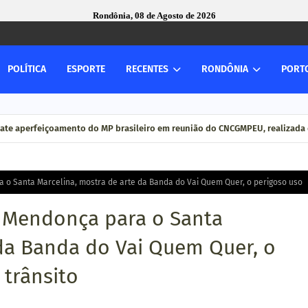
Rondônia, 08 de Agosto de 2026
POLÍTICA
ESPORTE
RECENTES
RONDÔNIA
PORT
ate aperfeiçoamento do MP brasileiro em reunião do CNCGMPEU, realizada 
o Santa Marcelina, mostra de arte da Banda do Vai Quem Quer, o perigoso uso
 Mendonça para o Santa
 da Banda do Vai Quem Quer, o
 trânsito