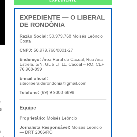
EXPEDIENTE
EXPEDIENTE — O LIBERAL
DE RONDÔNIA
Razão Social:
50.979.768 Moisés Leôncio
Costa
CNPJ:
50.979.768/0001-27
Endereço:
Área Rural de Cacoal, Rua Ana
Estrela, S/N, GL 6 LT 11, Cacoal – RO, CEP
76.968-899
E-mail oficial:
siteoliberalderondonia@gmail.com
Telefone:
(69) 9 9303-6898
m
Equipe
e
Proprietário:
Moisés Leôncio
Jornalista Responsável:
Moisés Leôncio
m
— DRT 2006/RO