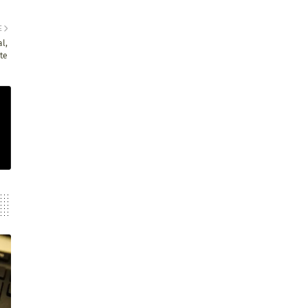
E
l,
te