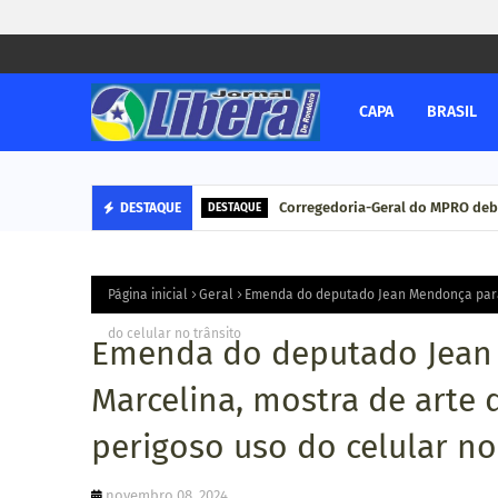
CAPA
BRASIL
Corregedoria-Geral do MPRO deb
DESTAQUE
DESTAQUE
Página inicial
Geral
Emenda do deputado Jean Mendonça para 
do celular no trânsito
Emenda do deputado Jean
Marcelina, mostra de arte
perigoso uso do celular no
novembro 08, 2024