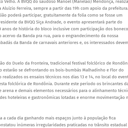
to Velho. A BVQQ do saudoso Manoel (Manelão) Mendonça, realiza
 Aluízio Ferreira, sempre a partir das 19h com apoio da prefeitura
lião poderá participar, gratuitamente da folia como se fosse um
residente da BVQQ Siça Andrade, o evento apresentará parte do
nos de história do bloco inclusive com participação dos bonec
 o acervo da Banda pra rua, para o engrandecimento da nossa
s abadás da Banda de carnavais anteriores e, os interessados deve
o do Duelo da Fronteira, tradicional festival folclórico de Rondôn
do estarão se defrontando os bois-bumbás Malhadinho e Flor do
lizados os ensaios técnicos nos dias 13 e 14, no local do even
festa folclórica de Rondônia. Durante este período os brincantes d
e arena e demais elementos necessários para o alinhamento técni
 redes hoteleiras e gastronômicas lotadas e enorme movimentação 
a a cada dia ganhando mais espaços junto à população fica
nstatou inúmeras irregularidades praticadas no trânsito estadual