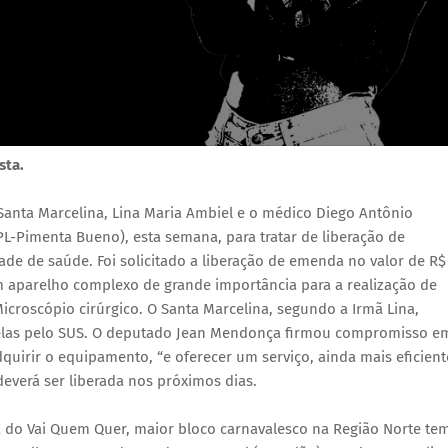
sta.
 Santa Marcelina, Lina Maria Ambiel e o médico Diego Antônio
-Pimenta Bueno), esta semana, para tratar de liberação de
de de saúde. Foi solicitado a liberação de emenda no valor de R$
um aparelho complexo de grande importância para a realização de
icroscópio cirúrgico. O Santa Marcelina, segundo a Irmã Lina,
% delas pelo SUS. O deputado Jean Mendonça firmou compromisso e
quirir o equipamento, “e oferecer um serviço, ainda mais eficient
everá ser liberada nos próximos dias.
da do Vai Quem Quer, maior bloco carnavalesco na Região Norte te