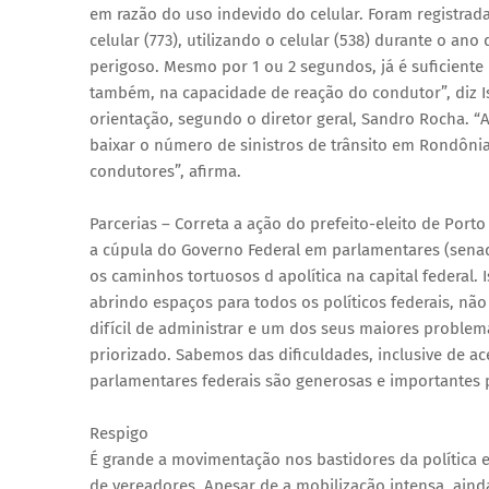
em razão do uso indevido do celular. Foram registrada
celular (773), utilizando o celular (538) durante o an
perigoso. Mesmo por 1 ou 2 segundos, já é suficiente 
também, na capacidade de reação do condutor”, diz Is
orientação, segundo o diretor geral, Sandro Rocha. “
baixar o número de sinistros de trânsito em Rondônia.
condutores”, afirma.
Parcerias – Correta a ação do prefeito-eleito de Port
a cúpula do Governo Federal em parlamentares (sena
os caminhos tortuosos d apolítica na capital federal. 
abrindo espaços para todos os políticos federais, nã
difícil de administrar e um dos seus maiores problem
priorizado. Sabemos das dificuldades, inclusive de 
parlamentares federais são generosas e importantes pa
Respigo
É grande a movimentação nos bastidores da política 
de vereadores. Apesar de a mobilização intensa, ain