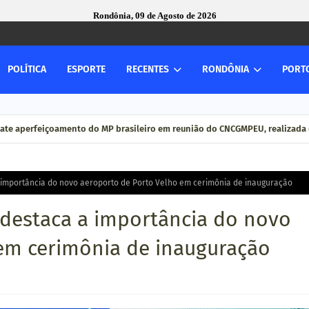
Rondônia, 09 de Agosto de 2026
POLÍTICA
ESPORTE
RECENTES
RONDÔNIA
PORT
ate aperfeiçoamento do MP brasileiro em reunião do CNCGMPEU, realizada 
importância do novo aeroporto de Porto Velho em cerimônia de inauguração
destaca a importância do novo
em cerimônia de inauguração