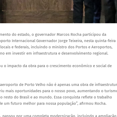
mento do estado, o governador Marcos Rocha participou da
orto Internacional Governador Jorge Teixeira, nesta quinta-feira
ocais e federais, incluindo o ministro dos Portos e Aeroportos,
rno em investir em infraestrutura e desenvolvimento regional.
u o impacto da obra para o crescimento econômico e social de
 aeroporto de Porto Velho não é apenas uma obra de infraestrutur
riu mais oportunidades para o nosso povo, aumentando o turism
resto do Brasil e ao mundo. Essa conquista reflete o trabalho
 de um futuro melhor para nossa população”, afirmou Rocha.
os, passou por uma completa modernização, incluindo a ampliação