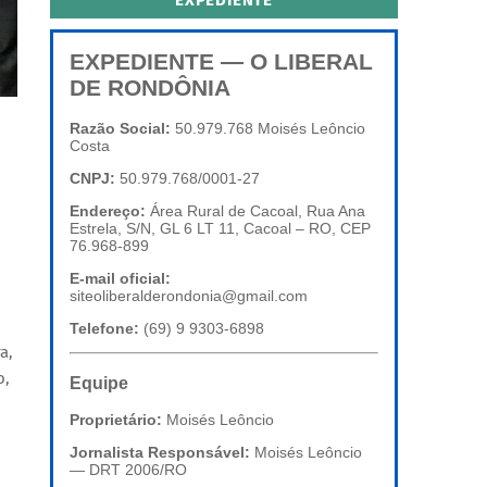
EXPEDIENTE
EXPEDIENTE — O LIBERAL
DE RONDÔNIA
Razão Social:
50.979.768 Moisés Leôncio
Costa
CNPJ:
50.979.768/0001-27
Endereço:
Área Rural de Cacoal, Rua Ana
Estrela, S/N, GL 6 LT 11, Cacoal – RO, CEP
76.968-899
E-mail oficial:
siteoliberalderondonia@gmail.com
Telefone:
(69) 9 9303-6898
a,
o,
Equipe
Proprietário:
Moisés Leôncio
Jornalista Responsável:
Moisés Leôncio
— DRT 2006/RO