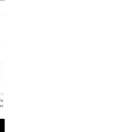
E
ía
as