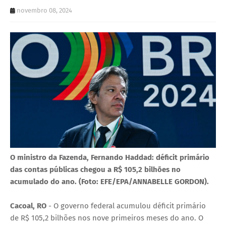
U
novembro 08, 2024
E
O ministro da Fazenda, Fernando Haddad: déficit primário
das contas públicas chegou a R$ 105,2 bilhões no
acumulado do ano. (Foto: EFE/EPA/ANNABELLE GORDON).
Cacoal, RO
- O governo federal acumulou déficit primário
de R$ 105,2 bilhões nos nove primeiros meses do ano. O