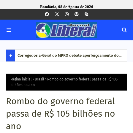
Rondônia, 08 de Agosto de 2026
com ação
Corregedoria-Geral do MPRO debate aperfeiçoamento do
Pesq
MP brasileiro em reunião do CNCGMPEU, realizada durante
disp
D
congresso nacional
E
Página inicial
Brasil
Rombo do governo federal passa de R$ 105
bilhões no ano
S
Rombo do governo federal
T
passa de R$ 105 bilhões no
A
ano
Q