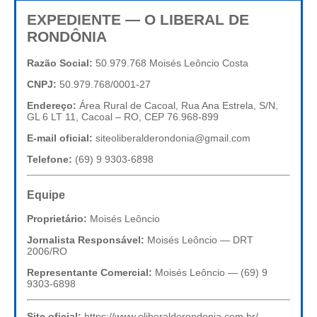
EXPEDIENTE — O LIBERAL DE
RONDÔNIA
Razão Social:
50.979.768 Moisés Leôncio Costa
CNPJ:
50.979.768/0001-27
Endereço:
Área Rural de Cacoal, Rua Ana Estrela, S/N,
GL 6 LT 11, Cacoal – RO, CEP 76.968-899
E-mail oficial:
siteoliberalderondonia@gmail.com
Telefone:
(69) 9 9303-6898
Equipe
Proprietário:
Moisés Leôncio
Jornalista Responsável:
Moisés Leôncio — DRT
2006/RO
Representante Comercial:
Moisés Leôncio — (69) 9
9303-6898
Site oficial:
https://www.oliberalderondonia.com.br/