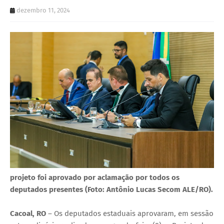
U
dezembro 11, 2024
E
projeto foi aprovado por aclamação por todos os
deputados presentes (Foto: Antônio Lucas Secom ALE/RO).
Cacoal, RO
– Os deputados estaduais aprovaram, em sessão