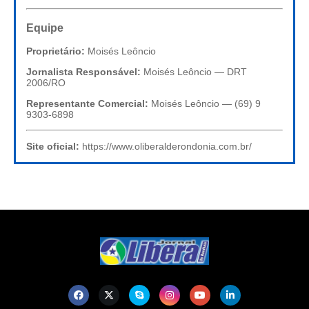
Equipe
Proprietário:
Moisés Leôncio
Jornalista Responsável:
Moisés Leôncio — DRT
2006/RO
Representante Comercial:
Moisés Leôncio — (69) 9
9303-6898
Site oficial:
https://www.oliberalderondonia.com.br/