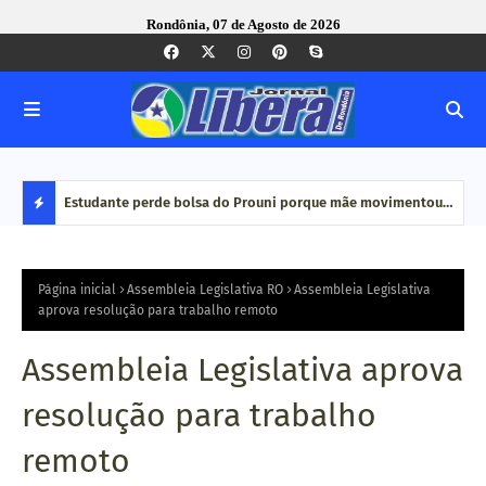
Rondônia, 07 de Agosto de 2026
e Pequenas
Estudante perde bolsa do Prouni porque mãe movimentou
Caco
dinheiro em plataformas de aposta: 'Jogo online não é
bair
D
renda', diz
E
Página inicial
Assembleia Legislativa RO
Assembleia Legislativa
aprova resolução para trabalho remoto
S
Assembleia Legislativa aprova
T
resolução para trabalho
A
remoto
Q