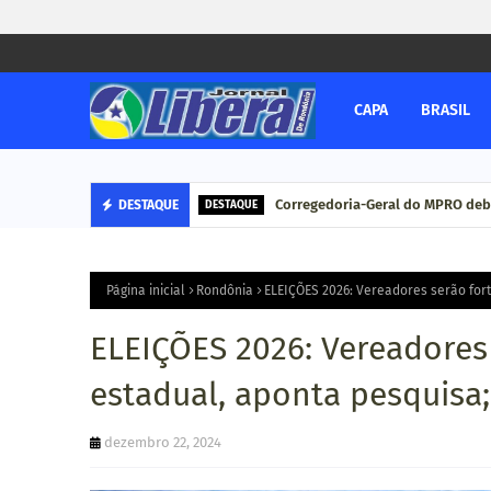
CAPA
BRASIL
Corregedoria-Geral do MPRO deb
DESTAQUE
DESTAQUE
Página inicial
Rondônia
ELEIÇÕES 2026: Vereadores serão for
ELEIÇÕES 2026: Vereadores
estadual, aponta pesquisa
dezembro 22, 2024