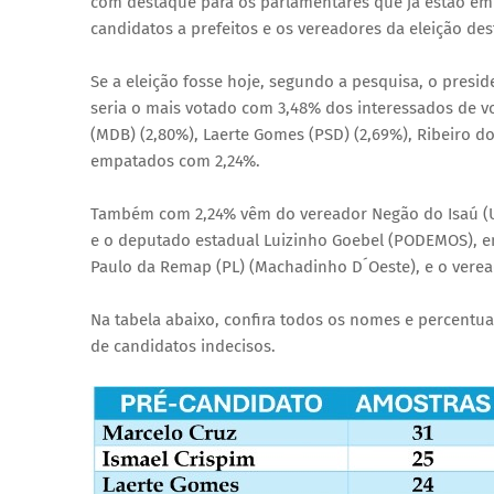
com destaque para os parlamentares que já estão em
candidatos a prefeitos e os vereadores da eleição des
Se a eleição fosse hoje, segundo a pesquisa, o presi
seria o mais votado com 3,48% dos interessados ​​de
(MDB) (2,80%), Laerte Gomes (PSD) (2,69%), Ribeiro d
empatados com 2,24%.
Também com 2,24% vêm do vereador Negão do Isaú (UB)
e o deputado estadual Luizinho Goebel (PODEMOS), emp
Paulo da Remap (PL) (Machadinho D´Oeste), e o verea
Na tabela abaixo, confira todos os nomes e percentua
de candidatos indecisos.