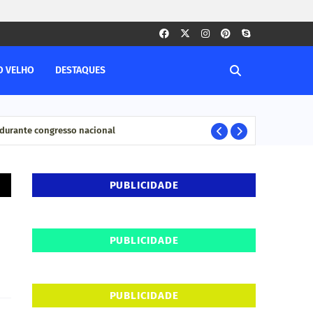
O VELHO
DESTAQUES
durante congresso nacional
Pesq
ELEIÇÊOS
PUBLICIDADE
PUBLICIDADE
PUBLICIDADE