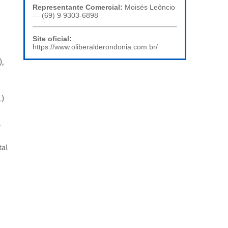
Representante Comercial:
Moisés Leôncio
— (69) 9 9303-6898
Site oficial:
https://www.oliberalderondonia.com.br/
),
L)
.
tal