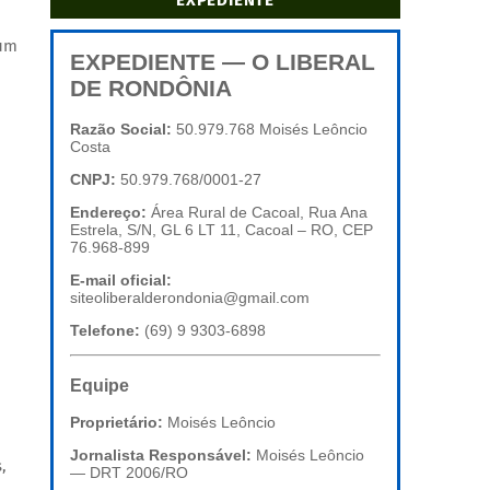
EXPEDIENTE
 um
EXPEDIENTE — O LIBERAL
DE RONDÔNIA
Razão Social:
50.979.768 Moisés Leôncio
Costa
CNPJ:
50.979.768/0001-27
Endereço:
Área Rural de Cacoal, Rua Ana
Estrela, S/N, GL 6 LT 11, Cacoal – RO, CEP
76.968-899
E-mail oficial:
siteoliberalderondonia@gmail.com
Telefone:
(69) 9 9303-6898
Equipe
Proprietário:
Moisés Leôncio
Jornalista Responsável:
Moisés Leôncio
,
— DRT 2006/RO