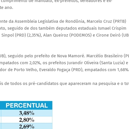
 cumprimento de mandato, ex-prefeitos, vereadores e ex-
te ano.
dente da Assembleia Legislativa de Rondônia, Marcelo Cruz (PRTB)
 voto, seguido de dos também deputados estaduais Ismael Crispim
o Sinpol (PRD) (2,35%), Alan Queiroz (PODEMOS) e Cirone Deiró (UB
, seguido pelo prefeito de Nova Mamoré. Marcélio Brasileiro (P
atados com 2,02%, os prefeitos Jurandir Oliveira (Santa Luzia) e
dor de Porto Velho, Everaldo Fogaça (PRD), empatados com 1,68%
is de todos os pré-candidatos que apareceram na pesquisa e o to