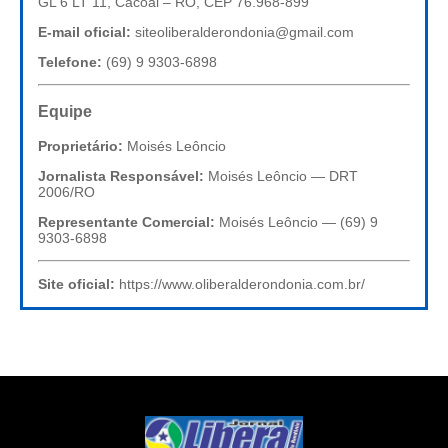
GL 6 LT 11, Cacoal – RO, CEP 76.968-899
E-mail oficial:
siteoliberalderondonia@gmail.com
Telefone:
(69) 9 9303-6898
Equipe
Proprietário:
Moisés Leôncio
Jornalista Responsável:
Moisés Leôncio — DRT
2006/RO
Representante Comercial:
Moisés Leôncio — (69) 9
9303-6898
Site oficial:
https://www.oliberalderondonia.com.br/