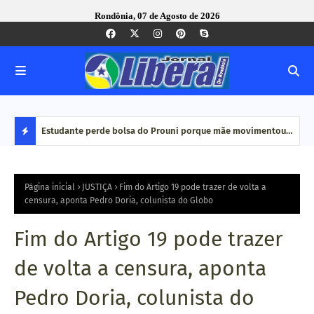
Rondônia, 07 de Agosto de 2026
e Pequenas
Estudante perde bolsa do Prouni porque mãe movimentou
Caco
dinheiro em plataformas de aposta: 'Jogo online não é
bair
D
renda', diz
E
Página inicial
JUSTIÇA
Fim do Artigo 19 pode trazer de volta a
censura, aponta Pedro Doria, colunista do Globo
S
Fim do Artigo 19 pode trazer
T
de volta a censura, aponta
A
Pedro Doria, colunista do
Q