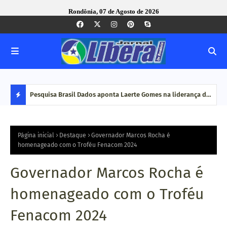
Rondônia, 07 de Agosto de 2026
nto do
Pesquisa Brasil Dados aponta Laerte Gomes na liderança da
PRF 
 durante
disputa por vagas na Assembleia Legislativa de Rondônia
em c
D
E
Página inicial
Destaque
Governador Marcos Rocha é
homenageado com o Troféu Fenacom 2024
S
Governador Marcos Rocha é
T
homenageado com o Troféu
A
Fenacom 2024
Q