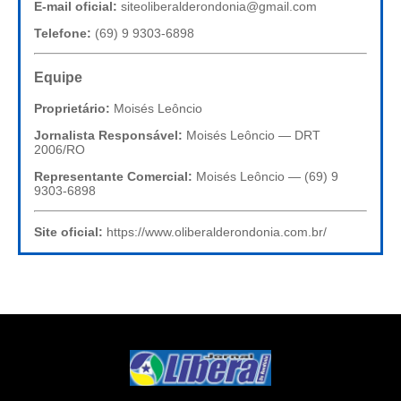
E-mail oficial:
siteoliberalderondonia@gmail.com
Telefone:
(69) 9 9303-6898
Equipe
Proprietário:
Moisés Leôncio
Jornalista Responsável:
Moisés Leôncio — DRT
2006/RO
Representante Comercial:
Moisés Leôncio — (69) 9
9303-6898
Site oficial:
https://www.oliberalderondonia.com.br/