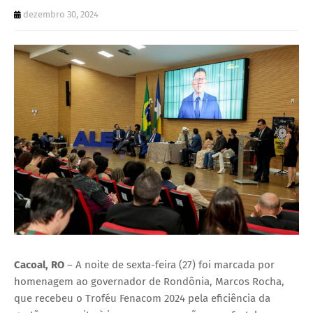
U
dezembro 30, 2024
E
Cacoal, RO
– A noite de sexta-feira (27) foi marcada por
homenagem ao governador de Rondônia, Marcos Rocha,
que recebeu o Troféu Fenacom 2024 pela eficiência da