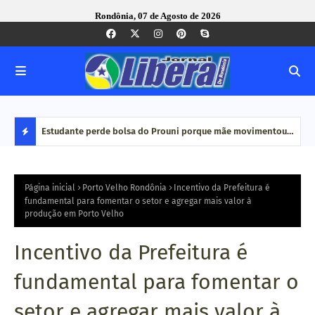
Rondônia, 07 de Agosto de 2026
e Pequenas
Estudante perde bolsa do Prouni porque mãe movimentou
Caco
dinheiro em plataformas de aposta: 'Jogo online não é
bair
D
renda', diz
E
Página inicial
Porto Velho Rondônia
Incentivo da Prefeitura é
fundamental para fomentar o setor e agregar mais valor à
produção em Porto Velho
S
T
Incentivo da Prefeitura é
A
fundamental para fomentar o
Q
setor e agregar mais valor à