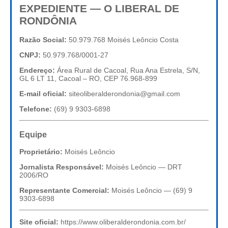
EXPEDIENTE — O LIBERAL DE
RONDÔNIA
Razão Social:
50.979.768 Moisés Leôncio Costa
CNPJ:
50.979.768/0001-27
Endereço:
Área Rural de Cacoal, Rua Ana Estrela, S/N,
GL 6 LT 11, Cacoal – RO, CEP 76.968-899
E-mail oficial:
siteoliberalderondonia@gmail.com
Telefone:
(69) 9 9303-6898
Equipe
Proprietário:
Moisés Leôncio
Jornalista Responsável:
Moisés Leôncio — DRT
2006/RO
Representante Comercial:
Moisés Leôncio — (69) 9
9303-6898
Site oficial:
https://www.oliberalderondonia.com.br/