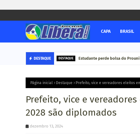
CAPA
BRASIL
Estudante perde bolsa do Prouni
DESTAQUE
DESTAQUE
Página inicial
Destaque
Prefeito, vice e vereadores eleitos 
Prefeito, vice e vereadores
2028 são diplomados
dezembro 13, 2024