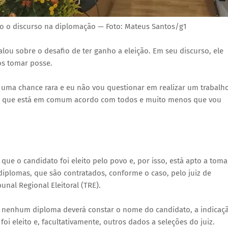
ndo o discurso na diplomação — Foto: Mateus Santos/g1
alou sobre o desafio de ter ganho a eleição. Em seu discurso, ele
ós tomar posse.
uma chance rara e eu não vou questionar em realizar um trabalh
lho que está em comum acordo com todos e muito menos que vou
a que o candidato foi eleito pelo povo e, por isso, está apto a toma
diplomas, que são contratados, conforme o caso, pelo juiz de
bunal Regional Eleitoral (TRE).
o), nenhum diploma deverá constar o nome do candidato, a indicaç
oi eleito e, facultativamente, outros dados a seleções do juiz.