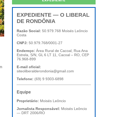
EXPEDIENTE
EXPEDIENTE — O LIBERAL
DE RONDÔNIA
Razão Social:
50.979.768 Moisés Leôncio
Costa
CNPJ:
50.979.768/0001-27
Endereço:
Área Rural de Cacoal, Rua Ana
Estrela, S/N, GL 6 LT 11, Cacoal – RO, CEP
76.968-899
am
E-mail oficial:
siteoliberalderondonia@gmail.com
Telefone:
(69) 9 9303-6898
Equipe
Proprietário:
Moisés Leôncio
Jornalista Responsável:
Moisés Leôncio
— DRT 2006/RO