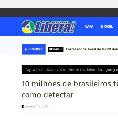
CAPA
BRASIL
Corregedoria-Geral do MPRO deb
DESTAQUE
DESTAQUE
Página inicial
Saúde
10 milhões de brasileiros têm algum gra
10 milhões de brasileiros 
como detectar
janeiro 12, 2025