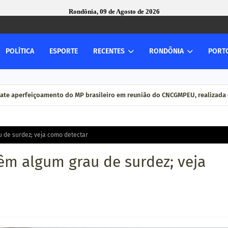
Rondônia, 09 de Agosto de 2026
POLÍTICA
ESPORTE
RECENTES
RONDÔNIA
PORT
ate aperfeiçoamento do MP brasileiro em reunião do CNCGMPEU, realizada 
u de surdez; veja como detectar
têm algum grau de surdez; veja