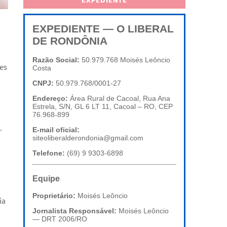
EXPEDIENTE
EXPEDIENTE — O LIBERAL
DE RONDÔNIA
Razão Social:
50.979.768 Moisés Leôncio
ões
Costa
CNPJ:
50.979.768/0001-27
Endereço:
Área Rural de Cacoal, Rua Ana
Estrela, S/N, GL 6 LT 11, Cacoal – RO, CEP
76.968-899
.
E-mail oficial:
siteoliberalderondonia@gmail.com
Telefone:
(69) 9 9303-6898
Equipe
Proprietário:
Moisés Leôncio
ia
Jornalista Responsável:
Moisés Leôncio
— DRT 2006/RO