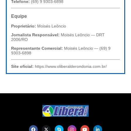
Telefone:
(69) 9 9303-6898
Equipe
Proprietário:
Moisés Leôncio
Jornalista Responsável:
Moisés Leôncio — DRT
2006/RO
Representante Comercial:
Moisés Leôncio — (69) 9
9303-6898
Site oficial:
https://www.oliberalderondonia.com.br/