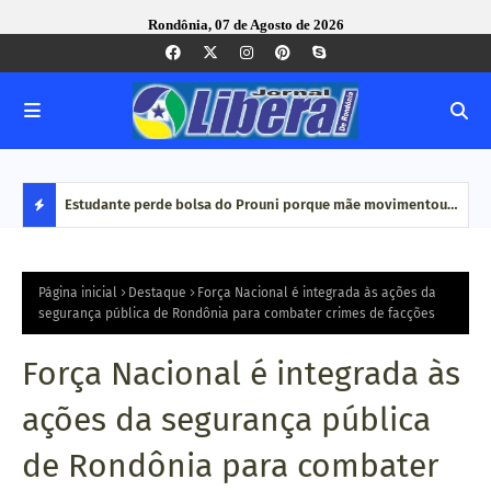
Rondônia, 07 de Agosto de 2026
e Pequenas
Estudante perde bolsa do Prouni porque mãe movimentou
Caco
dinheiro em plataformas de aposta: 'Jogo online não é
bair
D
renda', diz
E
Página inicial
Destaque
Força Nacional é integrada às ações da
segurança pública de Rondônia para combater crimes de facções
S
Força Nacional é integrada às
T
ações da segurança pública
A
de Rondônia para combater
Q