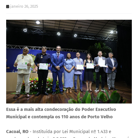
U
janeiro 26, 2025
E
Essa é a mais alta condecoração do Poder Executivo
Municipal e contempla os 110 anos de Porto Velho
Cacoal, RO
- Instituída por Lei Municipal nº 1.433 e