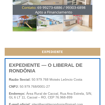
EXPEDIENTE
EXPEDIENTE — O LIBERAL DE
RONDÔNIA
Razão Social:
50.979.768 Moisés Leôncio Costa
CNPJ:
50.979.768/0001-27
Endereço:
Área Rural de Cacoal, Rua Ana Estrela, S/N,
GL 6 LT 11, Cacoal – RO, CEP 76.968-899
E-mail oficial:
siteoliberalderondonia@gmail.com