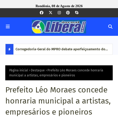
Rondônia, 08 de Agosto de 2026
com ação
Corregedoria-Geral do MPRO debate aperfeiçoamento do
Pesq
MP brasileiro em reunião do CNCGMPEU, realizada durante
disp
D
congresso nacional
E
Página inicial
Destaque
Prefeito Léo Moraes concede honraria
municipal a artistas, empresários e pioneiros
S
Prefeito Léo Moraes concede
T
honraria municipal a artistas,
A
empresários e pioneiros
Q